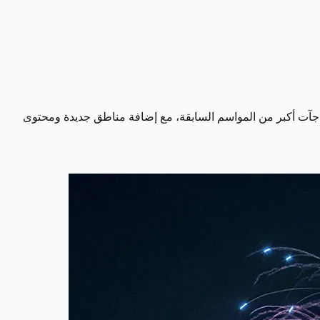
رياض ظاهرة عالمية تجمع الترفيه والثقافة والرياضة في حدث واحد. يستعد المنظمون لإطلاق موسم الرياض القادم 2026 بمفاجآت أكبر من المواسم السابقة، مع إضافة مناطق جديدة ومحتوى