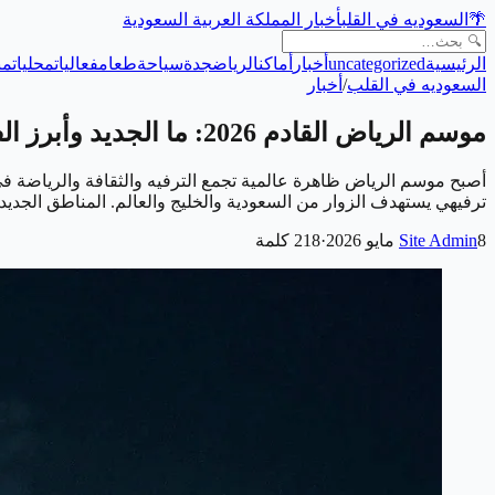
🌴
السعوديه في القلب
أخبار المملكة العربية السعودية
الرئيسية
uncategorized
أخبار
أماكن
الرياض
جدة
سياحة
طعام
فعاليات
محليات
من
السعوديه في القلب
/
أخبار
موسم الرياض القادم 2026: ما الجديد وأبرز الفعاليات المرتقبة
ترفيهي يستهدف الزوار من السعودية والخليج والعالم. المناطق الج
8 مايو 2026
Site Admin
·
218
كلمة