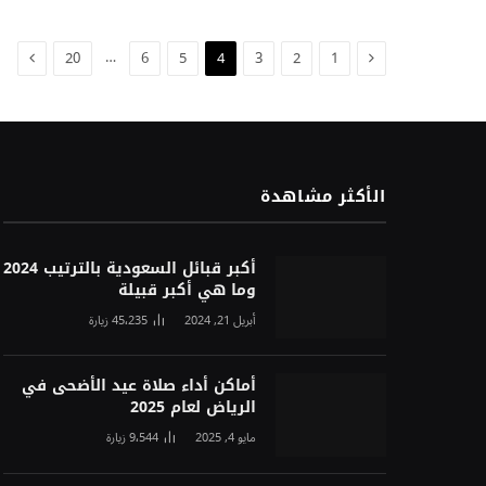
السابق
التالي
…
20
6
5
4
3
2
1
الأكثر مشاهدة
أكبر قبائل السعودية بالترتيب 2024
وما هي أكبر قبيلة
أبريل 21, 2024
45٬235
زيارة
أماكن أداء صلاة عيد الأضحى في
الرياض لعام 2025
مايو 4, 2025
9٬544
زيارة