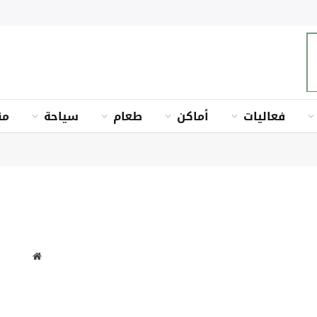
فعاليات
أماكن
طعام
سياحة
من
موقع
الويب