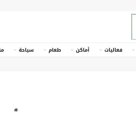
فعاليات
أماكن
طعام
سياحة
من
موقع
الويب