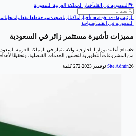
🌴
السعوديه في القلب
أخبار المملكة العربية السعودية
الرئيسية
uncategorized
أخبار
أماكن
الرياض
جدة
سياحة
طعام
فعاليات
محليات
من
السعوديه في القلب
/
سياحة
مميزات تأشيرة مستثمر زائر في السعودية
&nbsp; أعلنت وزارتا الخارجية والاستثمار في المملكة العربية ال
من المشروعات التطويرية لتحسين الخدمات القنصلية، وتحقيقًا لأهداف رؤية المملكة 2030. 
26 نوفمبر 2023
Site Admin
·
272
كلمة