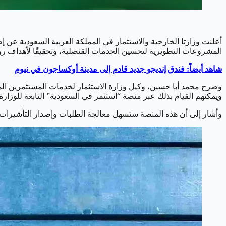
أعلنت وزارتا الخارجية والاستثمار في المملكة العربية السعودية عن إ
المشروعات التطويرية لتحسين الخدمات القنصلية، وتحقيقًا لأهداف رؤية ال
شاهد أيضاً: فندق إنديجو جديد قادم إلى مدينة أوكساجون في نيوم
وصرح محمد أبا حسين، وكيل وزارة الاستثمار لخدمات المستثمرين المتك
ويمكنهم القيام بذلك عبر منصة “استثمر في السعودية” التابعة للوزارة.
وأشار إلى أن هذه المنصة ستسهل معالجة الطلبات وإصدار التأشيرات ب