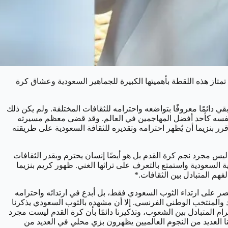
متاز هذه اللقطة بأهميتها الكبيرة للجماهير السعودية وعشاق كرة
بقي دائمًا معروفًا بتواضعه واحترامه للثقافات المختلفة. ولم يكن ذلك
ت نفسه كأحد أفضل المهاجمين في العالم. وقد قضى معظم مسيرته
ر بنزيما أن يُظهر احترامه وتقديره للثقافة السعودية على طريقته
 ليس مجرد نجم كرة القدم بل هو أيضًا إنسان يحترم ويقدر الثقافات
ة السعودية واستمتع بالتعرف على تراثها الغني. ظهور كريم بنزيما
فهم المتبادل بين الثقافات.*
تصر على ارتداء الثوب السعودي فقط، بل أبدع في ارتدائه واحترامه
د والمنتخب الوطني الفرنسي. إلا أن مشهده بالثوب السعودي يذكرنا
رام المتبادل بين الشعوب، وتذكيرنا دائمًا بأن كرة القدم ليست مجرد
نا العديد من النجوم العالميين يظهرون بزي محلي في العديد من