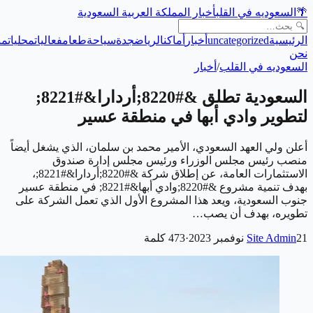
🌴
السعوديه في القلب
أخبار المملكة العربية السعودية
الرئيسية
uncategorized
أخبار
أماكن
الرياض
جدة
سياحة
طعام
فعاليات
محليات
من
نحن
السعوديه في القلب
/
أخبار
السعودية تطلق &#8220;أردارا&#8221;
لتطوير وادي أبها في منطقة عسير
أعلن ولي العهد السعودي، الأمير محمد بن سلمان، الذي يشغل أيضاً
منصب رئيس مجلس الوزراء ورئيس مجلس إدارة صندوق
الاستثمارات العامة، عن إطلاق شركة &#8220;أردارا&#8221;،
بهدف تنمية مشروع &#8220;وادي أبها&#8221; في منطقة عسير
جنوب السعودية، ويعد هذا المشروع الأول الذي تعمل الشركة على
تطويره، بهدف أن يصب…
21 نوفمبر 2023
Site Admin
·
473
كلمة