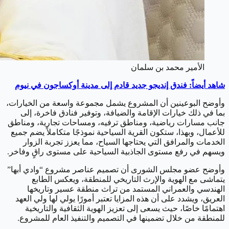
الأمير محمد بن سلمان
شاهد أيضاً: فندق إنديجو جديد قادم إلى مدينة أوكساجون في نيوم
وأوضح البوعينين أن المشروع يشمل مجموعة واسعة من الخيارات،
بما في ذلك خيارات الإقامة والضيافة، وتوفير فنادق فاخرة، إلى
جانب مسارات رياضية، ومناطق ترفيه، ومساحات تجارية، ومناطق
للأعمال، وبهذا، ستكون القرية السياحية نموذجًا متكاملاً يضم جميع
الخدمات والمرافق التي يحتاجها السياح، مما يعزز تجربة الزوار
ويسهم في رفع مستوى الجاذبية السياحية على مستوى راقٍ وفاخر.
وأوضح عضو مجلس الشورى أن تصميم عناصر مشروع “وادي أبها”
يتماشى مع الهوية والإرث التاريخي للمنطقة، ويعكس الطابع
الهندسي والعمراني المستمد من تراث منطقة عسير وتاريخها
العريق، ويشدد على أن هذه المزايا تعتبر أمورًا يولي لها ولي العهد
اهتمامًا خاصًا، حيث يسعى إلى تعزيز الهوية الثقافية والتاريخية
للمنطقة من خلال تضمينها في التصميم والتنفيذ العام للمشروع.