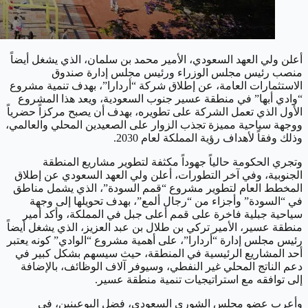
أعلن ولي العهد السعودي، الأمير محمد بن سلمان، الذي يشغل أيضاً
منصب رئيس مجلس الوزراء ورئيس مجلس إدارة صندوق
الاستثمارات العامة، عن إطلاق شركة “أردارا”، بهدف تنمية مشروع
“وادي أبها” في منطقة عسير جنوب السعودية، ويعد هذا المشروع
الأول الذي تعمل الشركة على تطويره، بهدف أن يصبح مركزاً حضرياً
ووجهة سياحية مميزة تجذب الزوار على الصعيدين المحلي والعالمي،
وذلك وفقاً لأهداف رؤية المملكة لعام 2030.
وتجري الحكومة حالياً جهوداً مكثفة لتطوير مشاريع المنطقة
الجنوبية، وفي آخر التطورات، أعلن ولي العهد السعودي عن إطلاق
المخطط العام لتطوير مشروع “قمم السودة”، الذي يشمل مناطق
في “السودة” وأجزاء من “رجال ألمع”، بهدف تحويلها إلى وجهة
سياحية جبلية فاخرة على قمم أعلى جبل في المملكة، وأكد أمير
منطقة عسير، الأمير تركي بن طلال بن عبد العزيز، الذي يشغل أيضاً
رئيس مجلس إدارة “أردارا”، على أهمية مشروع “الوادي” كونه يعتبر
أحد المشاريع الرئيسية في المنطقة، حيث سيسهم بشكل كبير في
دعم الناتج المحلي غير النفطي، وسيوفر آلاف الوظائف، بالإضافة
إلى توافقه مع استراتيجيات تنمية منطقة عسير.
وأعرب عضو مجلس الشورى السعودي، فضل البوعينين، في