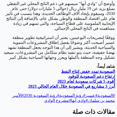
وأوضح أن “وادي أبها” سيسهم في دعم الناتج المحلي غير النفطي
بمبلغ يزيد عن 19 مليار ريال (حوالي 5 مليارات دولار) حتى عام
2030، وسيقوم بإيجاد آلاف الوظائف الجديدة، وهذا يتسبب في تأثير
هام على اقتصاد المنطقة والوطن بشكل عام، بالإضافة إلى النتائج
الإيجابية الملموسة على قطاع السياحة، والتي تسهم في زيادة
مساهمته في الناتج المحلي الإجمالي.
ووفقًا لتصريحات البوعينين، يعتبر أن استراتيجية تطوير منطقة
عسير أصبحت أكثر وضوحًا بفضل إطلاق المشروعات التنموية
والسياحية الحديثة، ويشير إلى أن هذا التوجه يجعل المنطقة تشهد
نهضةً حقيقية، حيث يتم تنفيذ نظام متكامل من المشروعات، سيعيد
تشكيل وجه المنطقة بأكملها ويعزز وجهاتها السياحية بشكل كبير
شاهد أيضاً:
السعودية تمدد خفض إنتاج النفط
ارتفاع دعم السعودية للوقود
أقوى 5 شركات سعودية لعام 2023
أبرز 3 مشاريع في السعودية خلال العام الحالي 2023
#
السعودية
#
عسير
#
رؤية السعودية
#
رؤية السعودية 2030
#
الأمير
محمد بن سلمان
#
وادي أبها
#
مشروع الوادي
مقالات ذات صلة