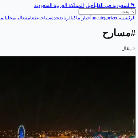
🌴
السعوديه في القلب
أخبار المملكة العربية السعودية
الرئيسية
uncategorized
أخبار
أماكن
الرياض
جدة
سياحة
طعام
فعاليات
محليات
من
#
مسارح
2
مقال