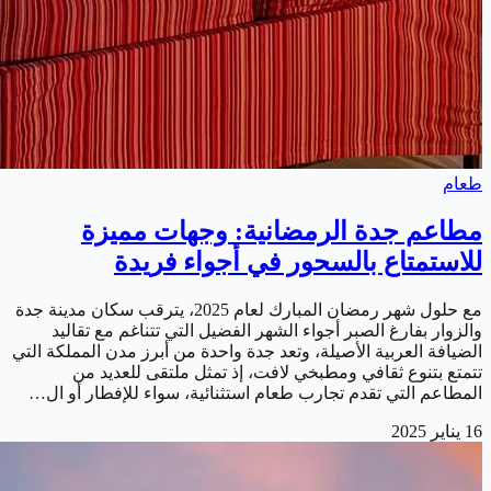
طعام
مطاعم جدة الرمضانية: وجهات مميزة
للاستمتاع بالسحور في أجواء فريدة
مع حلول شهر رمضان المبارك لعام 2025، يترقب سكان مدينة جدة
والزوار بفارغ الصبر أجواء الشهر الفضيل التي تتناغم مع تقاليد
الضيافة العربية الأصيلة، وتعد جدة واحدة من أبرز مدن المملكة التي
تتمتع بتنوع ثقافي ومطبخي لافت، إذ تمثل ملتقى للعديد من
المطاعم التي تقدم تجارب طعام استثنائية، سواء للإفطار أو ال…
16 يناير 2025