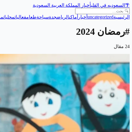
🌴
السعوديه في القلب
أخبار المملكة العربية السعودية
الرئيسية
uncategorized
أخبار
أماكن
الرياض
جدة
سياحة
طعام
فعاليات
محليات
من
#
رمضان 2024
24
مقال