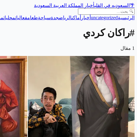
🌴
السعوديه في القلب
أخبار المملكة العربية السعودية
الرئيسية
uncategorized
أخبار
أماكن
الرياض
جدة
سياحة
طعام
فعاليات
محليات
من
#
راكان كردي
1
مقال