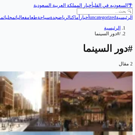
🌴
السعوديه في القلب
أخبار المملكة العربية السعودية
الرئيسية
uncategorized
أخبار
أماكن
الرياض
جدة
سياحة
طعام
فعاليات
محليات
من
الرئيسية
/
#دور السينما
#
دور السينما
2
مقال