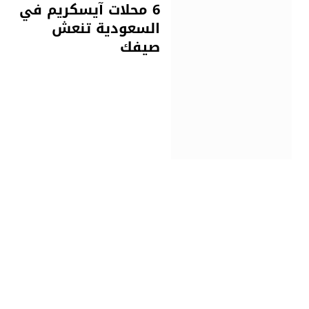
6 محلات آيسكريم في
السعودية تنعش
صيفك