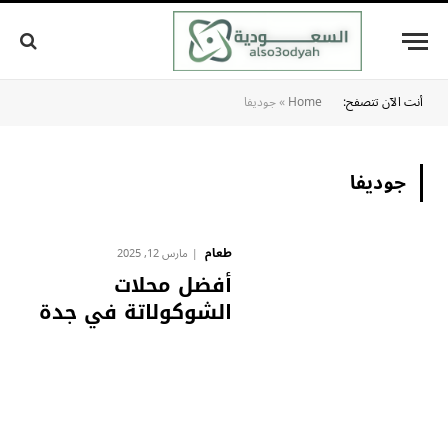
أنت الآن تتصفح:
Home
»
جوديفا
جوديفا
طعام
مارس 12, 2025
أفضل محلات
الشوكولاتة في جدة