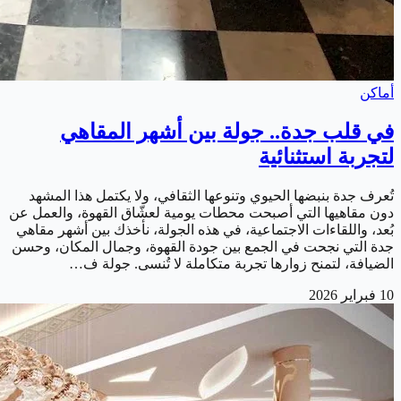
أماكن
في قلب جدة.. جولة بين أشهر المقاهي
لتجربة استثنائية
تُعرف جدة بنبضها الحيوي وتنوعها الثقافي، ولا يكتمل هذا المشهد
دون مقاهيها التي أصبحت محطات يومية لعشّاق القهوة، والعمل عن
بُعد، واللقاءات الاجتماعية، في هذه الجولة، نأخذك بين أشهر مقاهي
جدة التي نجحت في الجمع بين جودة القهوة، وجمال المكان، وحسن
الضيافة، لتمنح زوارها تجربة متكاملة لا تُنسى. جولة ف…
10 فبراير 2026