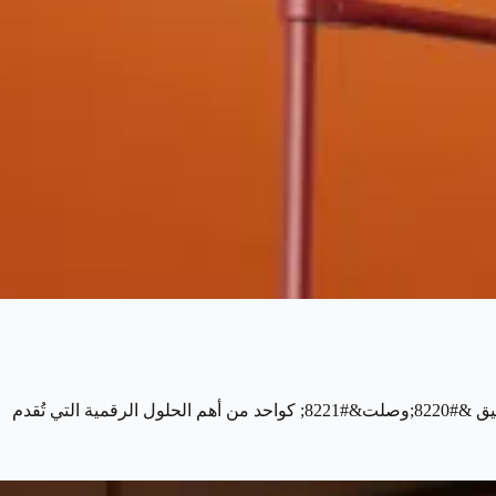
مع التطور التكنولوجي المتسارع، يبحث الأفراد اليوم عن طرق مريحة وسريعة لتلبية احتياجاتهم المختلفة، ومنها الخدمات العقارية، ويأتي تطبيق &#8220;وصلت&#8221; كواحد من أهم الحلول الرقمية التي تُقدم