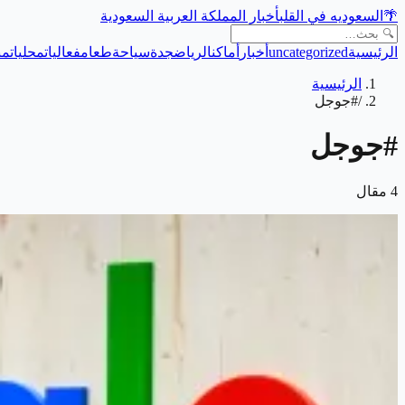
🌴
السعوديه في القلب
أخبار المملكة العربية السعودية
الرئيسية
uncategorized
أخبار
أماكن
الرياض
جدة
سياحة
طعام
فعاليات
محليات
من
الرئيسية
/
#جوجل
#
جوجل
4
مقال