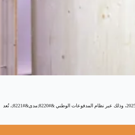
وقع البنك المركزي السعودي (ساما) اتفاقية مع جوجل لإطلاق خدمة الدفع الإلكتروني Google Pay في المملكة العربية السعودية بحلول عام 2025، وذلك عبر نظام المدفوعات الوطني &#8220;مدى&#8221;، تُعد