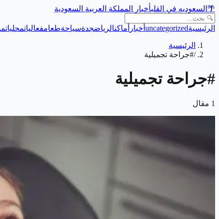
🌴
السعوديه في القلب
أخبار المملكة العربية السعودية
الرئيسية
uncategorized
أخبار
أماكن
الرياض
جدة
سياحة
طعام
فعاليات
محليات
من
الرئيسية
/
#جراحة تجميلية
#
جراحة تجميلية
1
مقال