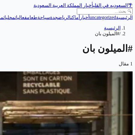
🌴
السعوديه في القلب
أخبار المملكة العربية السعودية
الرئيسية
uncategorized
أخبار
أماكن
الرياض
جدة
سياحة
طعام
فعاليات
محليات
من
الرئيسية
/
#الميلون بان
#
الميلون بان
1
مقال