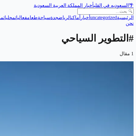
🌴
السعوديه في القلب
أخبار المملكة العربية السعودية
الرئيسية
uncategorized
أخبار
أماكن
الرياض
جدة
سياحة
طعام
فعاليات
محليات
من
نحن
#
التطوير السياحي
1
مقال