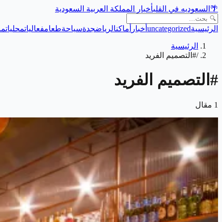
🌴
السعوديه في القلب
أخبار المملكة العربية السعودية
الرئيسية
uncategorized
أخبار
أماكن
الرياض
جدة
سياحة
طعام
فعاليات
محليات
من
الرئيسية
/
#التصميم الفريد
#
التصميم الفريد
1
مقال