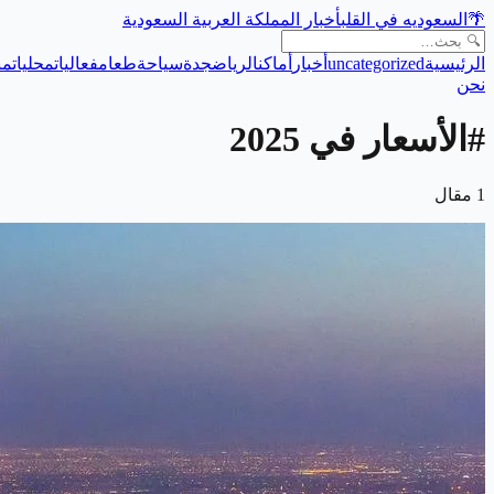
🌴
السعوديه في القلب
أخبار المملكة العربية السعودية
الرئيسية
uncategorized
أخبار
أماكن
الرياض
جدة
سياحة
طعام
فعاليات
محليات
من
نحن
#
الأسعار في 2025
1
مقال