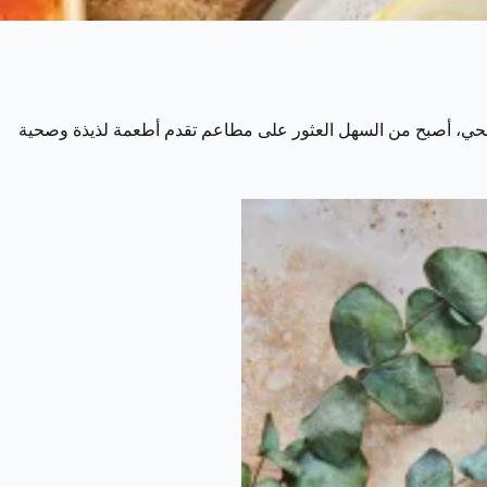
 الصحي، أصبح من السهل العثور على مطاعم تقدم أطعمة لذيذة وصحية