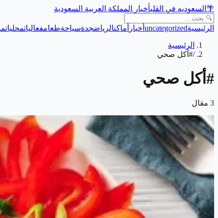
🌴
السعوديه في القلب
أخبار المملكة العربية السعودية
الرئيسية
uncategorized
أخبار
أماكن
الرياض
جدة
سياحة
طعام
فعاليات
محليات
من
الرئيسية
/
#أكل صحي
#
أكل صحي
3
مقال