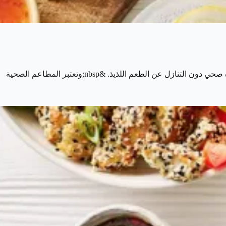
تزايد الاهتمام بالوجبات الصحية في المملكة العربية السعودية خلال السنوات الأخيرة، حيث يسعى الكثير من الأشخاص للحفاظ على نمط حياة صحي دون التنازل عن الطعم اللذيذ. &nbsp;وتعتبر المطاعم الصحية