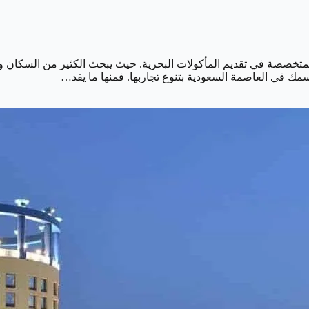
تخصصة في تقديم المأكولات البحرية. حيث يبحث الكثير من السكان وال
سمك في العاصمة السعودية بتنوع تجاربها. فمنها ما يقد…