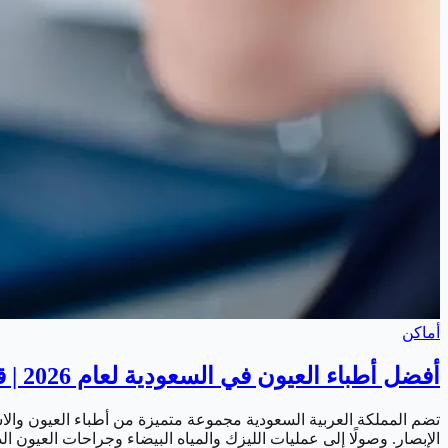
أماكن
أفضل أطباء العيون في السعودية لعام 2026 | قائمة أشهر الاستشاريين المتخصصين
تضم المملكة العربية السعودية مجموعة متميزة من أطباء العيون و
الإبصار. وصولًا إلى عمليات الليزك والمياه البيضاء وجراحات العيون