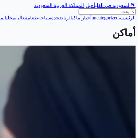
🌴
السعوديه في القلب
أخبار المملكة العربية السعودية
الرئيسية
uncategorized
أخبار
أماكن
الرياض
جدة
سياحة
طعام
فعاليات
محليات
من
أماكن