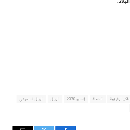
ماكن ترفيهية
أنشطة
إكسبو 2030
الريال
الريال السعودي