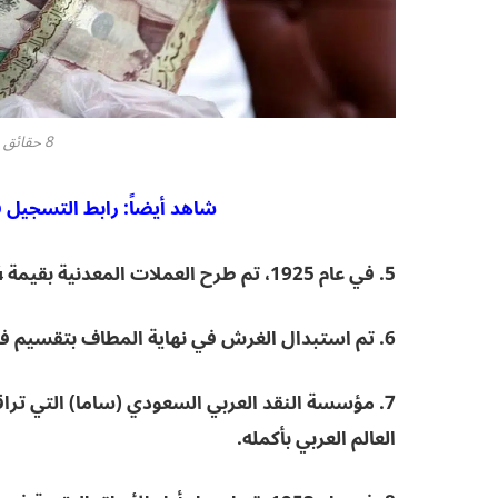
8 حقائق عن الريال السعودي
شاهد أيضاً: رابط التسجيل في
5. في عام 1925، تم طرح العملات المعدنية بقيمة ¼ و½ و1 قرش.
6. تم استبدال الغرش في نهاية المطاف بتقسيم فرعي جديد، الهلة، حيث تساوي 1 هللة 1/100 من الريال.
7. مؤسسة النقد العربي السعودي (ساما) التي تر
العالم العربي بأكمله.