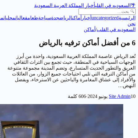
🌴
السعوديه في القلب
أخبار المملكة العربية السعودية
الرئيسية
uncategorized
أخبار
أماكن
الرياض
جدة
سياحة
طعام
فعاليات
محليات
من
نحن
السعوديه في القلب
/
أماكن
6 من أفضل أماكن ترفيه بالرياض
تُعد الرياض عاصمة المملكة العربية السعودية، واحدة من أبرز
الوجهات السياحية في المنطقة، حيث تجمع بين التراث الثقافي
العريق والتطور الحديث المتسارع، وتضم المدينة مجموعة متنوعة
من أماكن الترفيه التي تلبي احتياجات جميع الزوار، من العائلات
والأفراد إلى عشاق المغامرة والباحثين عن الاسترخاء، وبفضل
النهض…
10 يونيو 2024
Site Admin
·
606
كلمة