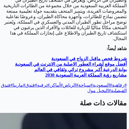
والطيران في الرياض، ويُعرض في المتحف تاريخ الطيران في
المملكة العربية السعودية من خلال مجموعة من الطائرات التاريخية
والمعروضات الفريدة، ويتميز المتحف بتقديمه جولة تعليمية ممتعة
تتضمن نماذج للطائرات، وأجهزة محاكاة الطيران، وعروضًا تفاعلية
توضح مراحل تطور الطيران المدني والعسكري في المملكة، ويُعتبر
المتحف مكانًا مثاليًا للزيارة للعائلات والأفراد الذين يرغبون في
استكشاف تاريخ الطيران والاطلاع على إنجازات المملكة في هذا
المجال.
شاهد أيضاً:
شروط فحص ماقبل الزواج في السعودية
أفضل موقع لشراء العطور الاصلية من الانترنت في السعودية
بوابة الدرعية أكبر مشروع تراثي وثقافي في العالم
مشاريع رؤية المملكة العربية السعودية 2030
#
رفاهية
#
السعودية
#
سياحة
#
الرياض
#
أماكن
#
ترفيه
#
فندق
#
مارينا
#
فندق
الفيصلية
#
النخيل مول
مقالات ذات صلة