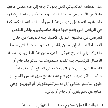
هذا المطعم المكسيكي الذي يعود تاريخه إلى عام مضى مخفيًا
قليلاً عن الأنظار في منطقة العليا، ويتميز بأجواء دافئة وإضاءة
داخلية وطاقم عمل ودود، وهذا ليس أحد المطاعم المكسيكية
في الرياض التي يقدم فيها طهاة مكسيكيين، ولكن النقص
العرضي في مخفوق التوابل الأصيلة يتم تعويضه من خلال
التجربة الشاملة. إن صحن رقائق الناتشو الضخمة التي تحيط
بالغواكامولي الطازج هو كل ما تريده من هذا الطبق، وبالنسبة
للأطباق الرئيسية، يتم تقديم سندويشات التاكو بالدجاج أو
اللحم البقري على خبز التورتيلا محلي الصنع، أو اختر طبقًا
خاصًا – تاكو بيريا، الذي يتم تقديمه مع مرق غمس اللحم، أو
طبق الناتشو المثالي “إل بلاسر تشيلاكويلز” أو البوريتو، وهي
عبارة عن لحم بقري أو دجاج أو نباتي.
أوقات العمل:
مفتوح يوميًا من 1 ظهرًا إلى 1 صباحًا