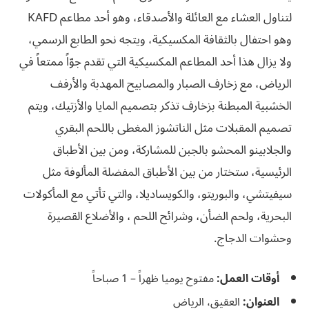
لتناول العشاء مع العائلة والأصدقاء، وهو أحد مطاعم KAFD
وهو احتفال بالثقافة المكسيكية، ويتجه نحو الطابع الرسمي،
ولا يزال هذا أحد المطاعم المكسيكية التي تقدم جوّاً ممتعاً في
الرياض، مع زخارف الصبار والمصابيح المهدبة والأرفف
الخشبية المبطنة بزخارف تذكر بتصميم المايا والأزتيك، ويتم
تصميم المقبلات مثل الناتشوز المغطى باللحم البقري
والجلابينو المحشو بالجبن للمشاركة، ومن بين الأطباق
الرئيسية، ستختار من بين الأطباق المفضلة المألوفة مثل
سيفيتشي، والبوريتو، والكويساديلا، والتي تأتي مع المأكولات
البحرية، ولحم الضأن، وشرائح اللحم ، والأضلاع القصيرة
وحشوات الدجاج.
أوقات العمل:
مفتوح يوميا ظهراً – 1 صباحاً
العنوان:
العقيق، الرياض