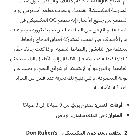
تم افتتاح Amigos منذ عام 2003، وهو يدور حول سحر
المدرسة المكسيكية القديمة، ويجذب مطعم أميجوس رواد
المطعم من جميع الأعمار (إنه مطعم OG المكسيكي في
المدينة)، ويقع في حي الملك سلمان، حيث تزوره مجموعات
من الأصدقاء في المساء لمشاركة أطباق الدجاج وأنماط
مختلفة من الناتشوز والبطاطا المقلية، وإذا كنت جائعًا حقًا،
تناولها كبداية مشتركة قبل الانتقال إلى الأطباق الرئيسية مثل
الفاهيتا أو البوريتو أو الإنشيلادا أو شرائح اللحم، وابحث عن
لوحة المجموعة، والتي تتيح لك تجربة عدد قليل من المواد
الغذائية الأساسية.
أوقات العمل:
مفتوح يوميًا من 9 صباحًا إلى 3 صباحًا
العنوان:
حي الملك سلمان، الرياض
2- مطعم روبنز دون المكسيكي – Don Ruben’s