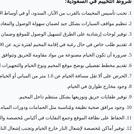
شروط التخييم في السعودية:
1. تجنب تأسيس المخيمات بالقرب من الآبار، السدود، أو في أوساط الأودية، ويُفضل الاختيار مناطق مرتفعة وآمنة.
2. تنظيم مواقف السيارات بشكل جيد لضمان سهولة الوصول والمغادرة، خصوصًا إذا كان هناك عدد كبير من الزوار.
3. توفير لوحات إرشادية على الطرق لتسهيل الوصول للموقع وضمان السلامة.
4. تقديم طلب خاص في حال رغبة في إقامة المخيم لفترة تزيد عن 90 يومًا في السنة.
5. ضرورة أن تكون الخيام مصنوعة من مواد مقاومة للحريق وتتوافق مع المواصفات المحلية أو الدولية.
6. تقديم مخطط تفصيلي يوضح موقع المخيم ونوع الخيام والتجهيزات المرافقة.
7. الحرص على ألا تقل مسافة الخيام عن 1.6 متر من المباني أو الخيام الأخرى.
8. وجود مخارج طوارئ في الخيام.
9. توفير طفايات حريق وتوزيعها بشكل منتظم داخل المخيم.
10. وجود مرافق صحية نظيفة ومُناسبة مثل الحمامات ودورات المياه.
11. الحفاظ على نظافة الموقع وجمع النفايات في أكياس مُخصصة والتخلص منها بطريقة صحية.
12. توفير أماكن مُخصصة لإشعال النار خارج الخيام وتجنب إشعال النار داخلها.