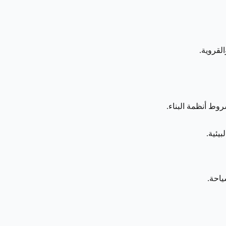
لقروية.
ط أنظمة البناء.
يئية.
ياحة.