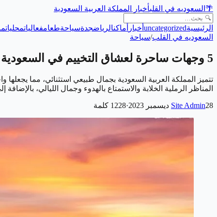
🌴
السعوديه في القلب
أخبار المملكة العربية السعودية
الرئيسية
uncategorized
أخبار
أماكن
الرياض
جدة
سياحة
طعام
فعاليات
محليات
من
السعوديه في القلب
/
سياحة
5 وجهات ساحرة لعشاق التخييم في السعودية
تتميز المملكة العربية السعودية بجمال طبيعي استثنائي، مما يجعلها و
المناظر الرملية الخلابة والاستمتاع بالهدوء وجمال الليالي، بالإضافة 
28 ديسمبر 2023
Site Admin
·
1228
كلمة