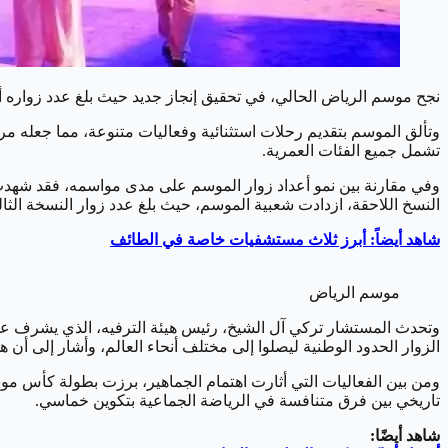
نجح موسم الرياض الحالي، في تحقيق إنجاز جديد حيث بلغ عدد زواره أكثر من 15 مليون زائر من جميع أنحاء العالم خلال فعالياته في 
وتألق الموسم بتقديم رحلات استثنائية وفعاليات متنوعة، مما جعله م
تشمل جميع الفئات العمرية.
النسخ اللاحقة، ازدادت شعبية الموسم، حيث بلغ عدد زوار النسخة الثالثة عام 2022 أكثر من 13 مل
شاهد أيضاً: أبرز ثلاث مستشفيات خاصة في الطائف
موسم الرياض
وتحدث المستشار تركي آل الشيخ، رئيس هيئة الترفيه، الذي يشرف على
الزوار الحدود الوطنية ليصلوا إلى مختلف أنحاء العالم، وأشار إلى أن ه
تاريخي بين فرق متنافسة في الرياضة الجماعية بتكوين خماسي.
شاهد أيضًا: