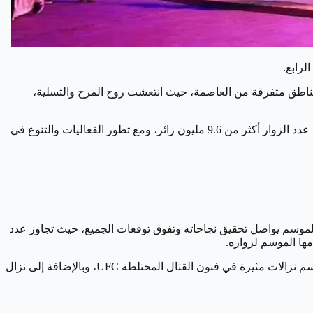
 مناطق متفرقة من العاصمة، حيث انتعشت روح المرح والتسلية،
وفي مقارنة بين نمو أعداد زوار الموسم على مدى مواسمه، فقد شهدت النسخة الأولى من موسم الرياض عام 2019 ارتفاعاً ملحوظاً حيث بلغ عدد الزوار أكثر من 9.6 مليون زائر، ومع تطور الفعاليات والتنوع في
لموسم يواصل تحقيق نجاحاته وتفوق توقعات الجميع، حيث تجاوز عدد
مها الموسم لزواره.
ومن بين الفعاليات التي أثارت اهتمام الجماهير، برزت بطولة كأس موسم الرياض كواحدة من أبرز الأحداث الرياضية في الموسم، وشهد الموسم نزالات مثيرة في فنون القتال المختلطة UFC، وبالإضافة إلى نزال