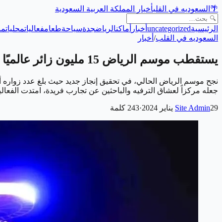
🌴
السعوديه في القلب
أخبار المملكة العربية السعودية
الرئيسية
uncategorized
أخبار
أماكن
الرياض
جدة
سياحة
طعام
فعاليات
محليات
من
السعوديه في القلب
/
أخبار
يستقطب موسم الرياض 15 مليون زائر عالميًا
جعله مركزاً لعشاق الترفيه والباحثين عن تجارب فريدة، امتدت الف
29 يناير 2024
Site Admin
·
243
كلمة