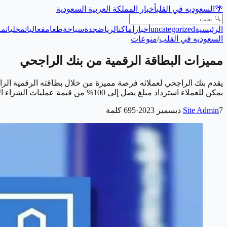
🌴
السعوديه في القلب
أخبار المملكة العربية السعودية
الرئيسية
uncategorized
أخبار
أماكن
الرياض
جدة
سياحة
طعام
فعاليات
محليات
من
السعوديه في القلب
/
منوعات
مميزات البطاقة الرقمية من بنك الراجحي
يقدم بنك الراجحي لعملائه فرصة مميزة من خلال بطاقته الرقمية الراج
يمكن للعملاء استرداد مبلغ يصل إلى 100% من قيمة عمليات الشراء الأولى عبر الإنترنت، وفي خطوة رائعة، يُقدم ب…
7 ديسمبر 2023
Site Admin
·
695
كلمة