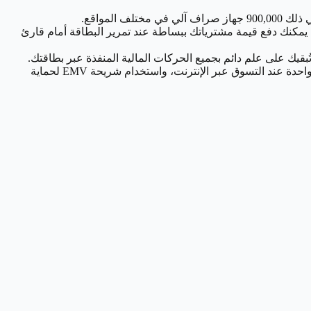
ع بخدمات الدفع الرقمي مثل مدى، أثير، وApple Pay باستخدام تقنية الاتصال قريب المدى (NFC). يمكنك دفع قيمة مشترياتك ببساطة عند تمرير البطاقة أمام قارئ
توفير مستوى إضافي من الأمان من خلال تقنية 3D Secure، والتي تشمل عملية التحقق وكلمة مرور لمرة واحدة عند التسوق عبر الإنترنت، واستخدام شريحة EMV لحماية