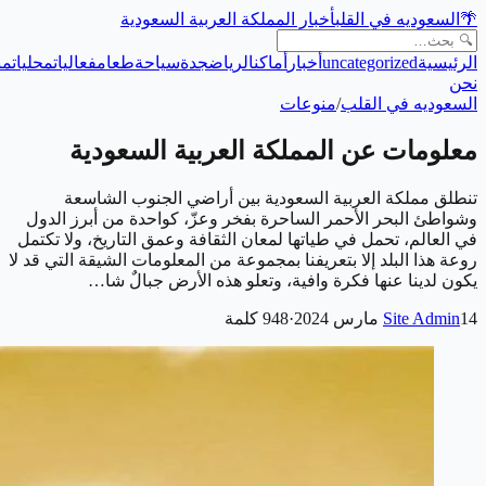
🌴
السعوديه في القلب
أخبار المملكة العربية السعودية
الرئيسية
uncategorized
أخبار
أماكن
الرياض
جدة
سياحة
طعام
فعاليات
محليات
من
نحن
السعوديه في القلب
/
منوعات
معلومات عن المملكة العربية السعودية
تنطلق مملكة العربية السعودية بين أراضي الجنوب الشاسعة
وشواطئ البحر الأحمر الساحرة بفخر وعزّ، كواحدة من أبرز الدول
في العالم، تحمل في طياتها لمعان الثقافة وعمق التاريخ، ولا تكتمل
روعة هذا البلد إلا بتعريفنا بمجموعة من المعلومات الشيقة التي قد لا
يكون لدينا عنها فكرة وافية، وتعلو هذه الأرض جبالٌ شا…
14 مارس 2024
Site Admin
·
948
كلمة