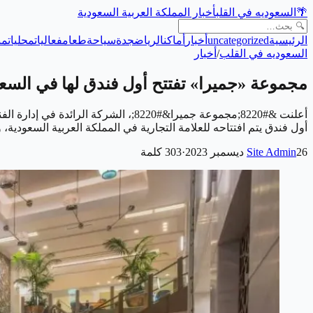
🌴
السعوديه في القلب
أخبار المملكة العربية السعودية
الرئيسية
uncategorized
أخبار
أماكن
الرياض
جدة
سياحة
طعام
فعاليات
محليات
من
السعوديه في القلب
/
أخبار
مجموعة «جميرا» تفتتح أول فندق لها في السع
أول فندق يتم افتتاحه للعلامة التجارية في المملكة العربية السعودية، 
26 ديسمبر 2023
Site Admin
·
303
كلمة