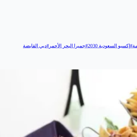
ة
#
إكسبو السعودية 2030
#
جميرا البحر الأحمر
#
دبي القابضة