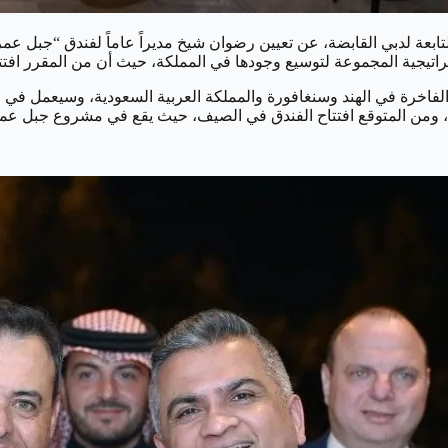
التابعة لدبي القابضة، عن تعيين رضوان شيخ مديراً عاماً لفندق “جبل عم
اتيجية المجموعة لتوسيع وجودها في المملكة، حيث أن من المقرر افتتاح ال
تزيد عن 20 عامًا في مجال الضيافة الفاخرة في الهند وسنغافورة والمملكة العربية الس