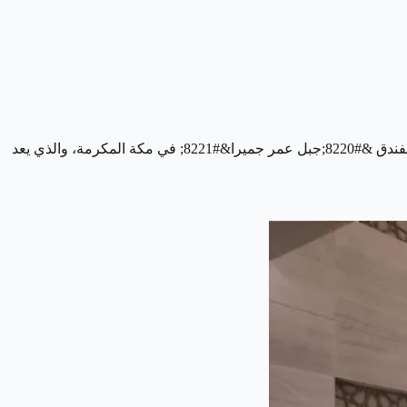
أعلنت &#8220;مجموعة جميرا&#8220;، الشركة الرائدة في إدارة الفنادق الفاخرة والتابعة لدبي القابضة، عن تعيين رضوان شيخ مديراً عاماً لفندق &#8220;جبل عمر جميرا&#8221; في مكة المكرمة، والذي يعد