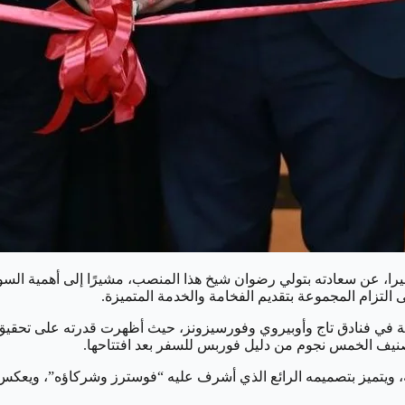
را، عن سعادته بتولي رضوان شيخ هذا المنصب، مشيرًا إلى أهمية السو
التزام المجموعة بتقديم الفخامة والخدمة المتميزة.
في فنادق تاج وأوبيروي وفورسيزونز، حيث أظهرت قدرته على تحقيق ال
يف الخمس نجوم من دليل فوربس للسفر بعد افتتاحها.
، ويتميز بتصميمه الرائع الذي أشرف عليه “فوسترز وشركاؤه”، ويعكس ه