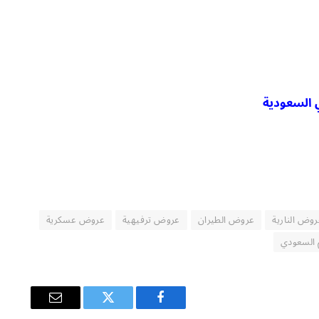
 السعودية
روض النارية
عروض الطيران
عروض ترفيهية
عروض عسكرية
م السعودي
فيسبوك
تويتر
البريد