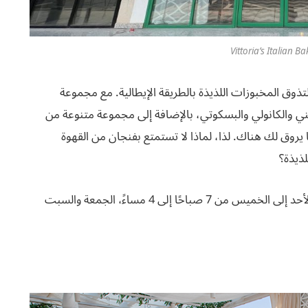
Vittoria’s Italian B
لتذوق المخبوزات اللذيذة بالطريقة الإيطالية. مع مجموعة
ني والكانولي والبسكوتي، بالإضافة إلى مجموعة متنوعة من
يروق لك هناك. لذا، لماذا لا تستمتع بفنجان من القهوة
لذيذة؟
مخبز ومقهى فيتوريا الإيطالي، قرطبة، الرياض 13248، الأحد إلى الخميس من 7 صباحًا إلى 4 مساءً، الجمعة والسبت