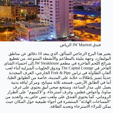
فندق JW Marriott الرياض
يعتبر هذا البرج الزجاجي المتألق، الذي يبعد 10 دقائق عن مناطق
البوليفارد، وجهة مليئة بالمطاعم والأنشطة المتنوعة، من تقطيع
شرائح اللحم الفاخرة في مطعم JW Steakhouse إلى احتساء الشاي
الفاخر في The Capital Lounge وتذوق الحلويات المنزلية أثناء لعب
ألعاب الطاولة في تراس Fork & Pipe الخارجي، الغرف المجددة
حديثاً تتميز بإطلالات خلابة على المدينة، خاصة من الطوابق العليا،
أما في الطابق الأرضي، فستجد ثلاثة مسابح، ومركز لياقة بدنية
يعمل على مدار الساعة، ومنتجع صحي أنيق يحتوي على غرف
ساونا، وأحواض غطس، وغرف استرخاء، و”لاكينيوم” على الطراز
الروماني، كما يحتوي الفندق على ملعب تنس خاص به، والعديد من
“المساحات الهادئة” المنتشرة في أجواء طبيعية حول المكان حيث
يمكن للنزلاء الاسترخاء وتجديد الطاقة.