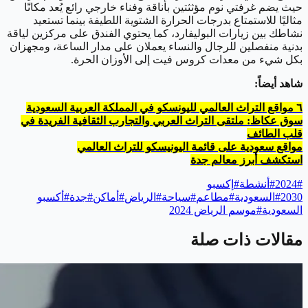
حيث يضم غرفتي نوم مؤثثتين بأناقة وفناء خارجي رائع يُعد مكانًا
مثاليًا للاستمتاع بدرجات الحرارة الشتوية اللطيفة بينما تستعيد
نشاطك بين زيارات البوليفارد، كما يحتوي الفندق على مركزين لياقة
بدنية منفصلين للرجال والنساء يعملان على مدار الساعة، ومجهزان
بكل شيء من معدات كروس فيت إلى الأوزان الحرة.
شاهد أيضاً:
٦ مواقع التراث العالمي لليونسكو في المملكة العربية السعودية
سوق عكاظ: ملتقى التراث العربي والتجارب الثقافية الفريدة في
قلب الطائف
مواقع سعودية على قائمة اليونيسكو للتراث العالمي
استكشف أبرز معالم جدة
#
2024
#
أنشطة
#
إكسبو
2030
#
السعودية
#
مطاعم
#
سياحة
#
الرياض
#
أماكن
#
جدة
#
أكسبو
السعودية
#
موسم الرياض 2024
مقالات ذات صلة