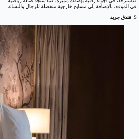
للاسترخاء في أجواء راقية بإضاءة مميزة، كما ستجد صالة رياضية
في الموقع، بالإضافة إلى مسابح خارجية منفصلة للرجال والنساء.
5- فندق جريد