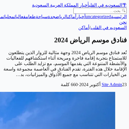
🌴
السعوديه في القلب
أخبار المملكة العربية السعودية
الرئيسية
uncategorized
أخبار
أماكن
الرياض
جدة
سياحة
طعام
فعاليات
محليات
من
نحن
السعوديه في القلب
/
أماكن
فنادق موسم الرياض 2024
تُعد فنادق موسم الرياض 2024 وجهة مثالية للزوار الذين يتطلعون
للاستمتاع بتجربة إقامة فاخرة ومريحة أثناء استكشافهم للفعاليات
والأنشطة المتنوعة التي يقدمها الموسم، مع تزايد الطلب على
الإقامة خلال هذه الفترة، تقدم الفنادق في العاصمة مجموعة واسعة
من الخيارات التي تتناسب مع جميع الأذواق والميزانيات، بد…
23 أكتوبر 2024
Site Admin
·
660
كلمة