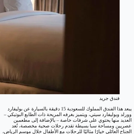
فندق جريد
يبعد هذا الفندق المملوك للسعودية 15 دقيقة بالسيارة عن بوليفارد
وورلد وبوليفارد سيتي، ويتميز بغرفه المريحة ذات الطابع البوتيكي –
العديد منها يحتوي على شرفات خاصة – بالإضافة إلى مطعمين
عصريين ومساحة سبا بسيطة تقدم رحلات صحية مخصصة، تُعد
الجناح العائلي خيارًا مثاليًا للرحلات مع الأطفال خلال موسم الرياض،