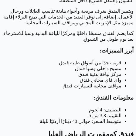
التسوق والتنقل السريع داخل المنطقة.
ويتميز الفندق بغرف مريحة وأجواء هادئة تناسب العائلات ورجال
الأعمال، إضافة إلى توفر العديد من الخدمات التي تمنح النزلاء إقامة
مميزة مثل الإنترنت المجاني ومواقف السيارات المجانية.
كما يضم الفندق مسبحًا داخليًا ومركزًا للياقة البدنية وسبا للاسترخاء
بعد يوم طويل من التسوق.
أبرز المميزات:
قريب جدًا من أسواق طيبة فندق
مسبح داخلي وسبا فندق
مركز لياقة بدنية فندق
واي فاي مجاني فندق
مواقف مجانية للسيارات فندق
معلومات الفندق:
التصنيف: 4 نجوم
التقييم: 3.8 من 5
متوسط السعر: حوالي 40 دينارًا أردنيًا لليلة
فندق كومفورت الرياض العليا