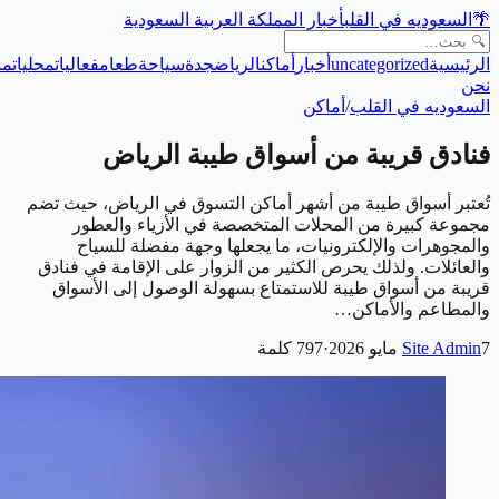
🌴
السعوديه في القلب
أخبار المملكة العربية السعودية
الرئيسية
uncategorized
أخبار
أماكن
الرياض
جدة
سياحة
طعام
فعاليات
محليات
من
نحن
السعوديه في القلب
/
أماكن
فنادق قريبة من أسواق طيبة الرياض
تُعتبر أسواق طيبة من أشهر أماكن التسوق في الرياض، حيث تضم
مجموعة كبيرة من المحلات المتخصصة في الأزياء والعطور
والمجوهرات والإلكترونيات، ما يجعلها وجهة مفضلة للسياح
والعائلات. ولذلك يحرص الكثير من الزوار على الإقامة في فنادق
قريبة من أسواق طيبة للاستمتاع بسهولة الوصول إلى الأسواق
والمطاعم والأماكن…
7 مايو 2026
Site Admin
·
797
كلمة