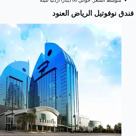
متوسط السعر: حوالي 60 دينارًا أردنيًا لليلة
فندق نوفوتيل الرياض العنود