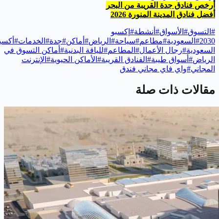
أرخص فنادق جدة القريبة من البحر
أفضل فنادق المدينة المنورة 2026
#
التسوق
#
الأسواق
#
أنشطة
#
إكسبو
2030
#
السعودية
#
مطاعم
#
سياحة
#
الرياض
#
أماكن
#
جدة
#
الخدمات
#
أكسب
السعودية
#
رجال الأعمال
#
المطاعم
#
للياقة البدنية
#
أماكن التسوق في
الرياض
#
أسواق طيبة
#
الفنادق القريبة
#
الأماكن الحيوية
#
الإنترنت
المجاني
#
واي فاي مجاني فندق
مقالات ذات صلة