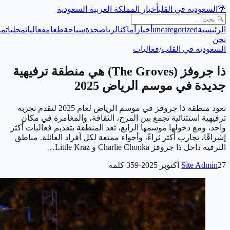
🌴
السعوديه في القلب
أخبار المملكة العربية السعودية
الرئيسية
uncategorized
أخبار
أماكن
الرياض
جدة
سياحة
طعام
فعاليات
محليات
من
نحن
السعوديه في القلب
/
فعاليات
ذا جروفز (The Groves) هي منطقة ترفيهية
جديدة في موسم الرياض 2025
تعود منطقة ذا جروفز في موسم الرياض لعام 2025 لتقدم تجربة
ترفيهية استثنائية تجمع بين المرح، الثقافة، والمغامرة في مكان
واحد، ومع دخولها موسمها الرابع، تعد المنطقة بتقديم فعاليات أكثر
إشراقًا، تجارب أكثر ثراءً، وأجواء ممتعة لكل أفراد العائلة. مناطق
الترفيه داخل ذا جروفز Charlie Chonka و Little Kraz…
27 أكتوبر 2025
Site Admin
·
359
كلمة