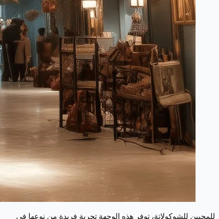
للمحبين للشوكولاتة، توفر هذه الوجهة تجربة فريدة من نوعها في