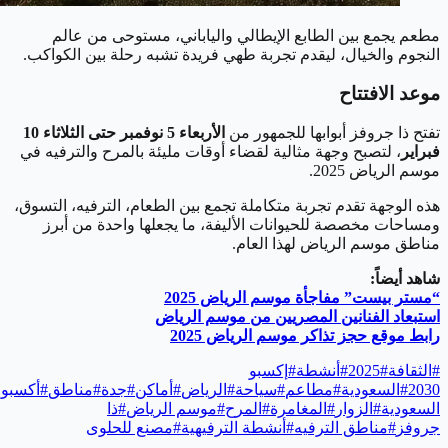
مطعم يجمع بين الطابع الإيطالي والياباني، مستوحى من عالم
النجوم والخيال، ليقدم تجربة طهي فريدة تشبه رحلة بين الكواكب.
موعد الافتتاح
تفتح ذا جروفز أبوابها للجمهور من
الأربعاء 5 نوفمبر حتى الثلاثاء 10
فبراير
، لتصبح وجهة مثالية لقضاء أوقات مليئة بالمرح والترفيه في
موسم الرياض 2025.
هذه الوجهة تقدم تجربة متكاملة تجمع بين الطعام، الترفيه، التسوق،
ومساحات مخصصة للحيوانات الأليفة، ما يجعلها واحدة من أبرز
مناطق موسم الرياض لهذا العام.
شاهد أيضاً:
“مستر بيست” مفاجأة موسم الرياض 2025
استبعاد الفنانين المصريين من موسم الرياض
رابط موقع حجز تذاكر موسم الرياض 2025
#
الثقافة
#
2025
#
أنشطة
#
إكسبو
2030
#
السعودية
#
مطاعم
#
سياحة
#
الرياض
#
أماكن
#
جدة
#
مناطق
#
أكسبو
السعودية
#
الزوار
#
المغامرة
#
المرح
#
موسم الرياض
#
ذا
جروفز
#
مناطق الترفيه
#
أنشطة الترفيهية
#
مصنع للحلوى