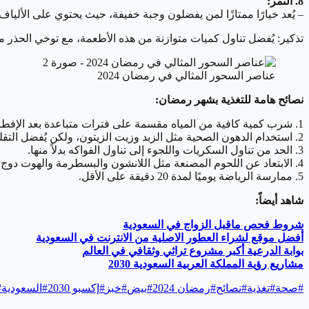
8. التمر:
– يُعد خيارًا ممتازًا لمن يفضلون وجبة خفيفة، حيث يحتوي على الألياف
تذكير: يُفضل تناول كميات متوازنة من هذه الأطعمة، مع توخي الحذر م
عناصر السحور المثالي في رمضان 2024
نصائح هامة للتغذية بشهر رمضان:
1. شرب كمية كافية من المياه مقسمة على فترات متباعدة بعد الإفطار.
2. استخدام الدهون الصحية مثل الزبد وزيت الزيتون، ولكن يُفضل التقليل من كميتها.
3. الحد من تناول السكريات واللجوء إلى تناول الفواكه بدلاً منها.
4. الابتعاد عن اللحوم المصنعة مثل اللانشون والبسطرمة والهوت دوج.
5. ممارسة الرياضة يوميًا لمدة 20 دقيقة على الأقل.
شاهد أيضاً:
شروط فحص ماقبل الزواج في السعودية
أفضل موقع لشراء العطور الاصلية من الانترنت في السعودية
بوابة الدرعية أكبر مشروع تراثي وثقافي في العالم
مشاريع رؤية المملكة العربية السعودية 2030
#
صحة
#
تغذية
#
نصائح
#
رمضان 2024
#
بيض
#
خبز
#
إكسبو 2030
#
السعودية
#