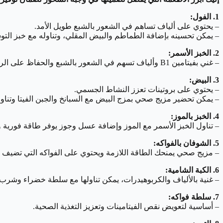
1. الفول:
– يحتوي على ألياف تساهم في الشعور بالشبع طويل الأمد.
– يمكن تحسينه بإضافة الطماطم والبيض المقلي، وتناوله مع خبز ال
2. الخبز الأسمر:
– غني بفيتامين B1 وألياف تسهم في الشعور بالشبع والحفاظ على الرطوبة في الجسم.
3. البيض:
– يحتوي على بروتينات تعزز النشاط الجسمي.
– يمكن تحضير مزيج صحي بمزج البيض مع السبانخ والجبن الفيتا وتنا
4. الخبز بالموز:
– تناول الخبز الأسمر مع الموز وإضافة عسل وجوز يوفر طاقة فورية 
5. الشوفان بالفواكه:
– مزيج صحي يمنحك الطاقة اللازمة ويحتوي على الفواكه التي تضيف ن
6. الكبة الشامية:
– غنية بالألياف والكربوهيدرات، يمكن تناولها مع سلطة خضراء وشرب 
7. سلطة فواكه:
– أساسية لتعويض نقص الفيتامينات وتعزيز التغذية الصحية.