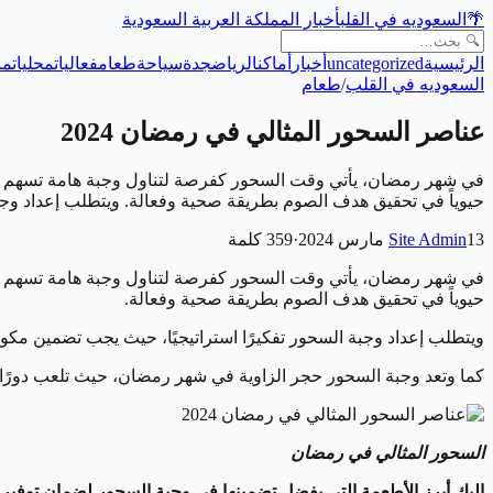
🌴
السعوديه في القلب
أخبار المملكة العربية السعودية
الرئيسية
uncategorized
أخبار
أماكن
الرياض
جدة
سياحة
طعام
فعاليات
محليات
من
السعوديه في القلب
/
طعام
عناصر السحور المثالي في رمضان 2024
في شهر رمضان، يأتي وقت السحور كفرصة لتناول وجبة هامة تسهم في ت
حيوياً في تحقيق هدف الصوم بطريقة صحية وفعالة. ويتطلب إعداد وجب
13 مارس 2024
Site Admin
·
359
كلمة
في شهر رمضان، يأتي وقت السحور كفرصة لتناول وجبة هامة تسهم في ت
حيوياً في تحقيق هدف الصوم بطريقة صحية وفعالة.
ويتطلب إعداد وجبة السحور تفكيرًا استراتيجيًا، حيث يجب تضمين مكون
كما وتعد وجبة السحور حجر الزاوية في شهر رمضان، حيث تلعب دورًا حي
السحور المثالي في رمضان
إليك أبرز الأطعمة التي يفضل تضمينها في وجبة السحور لضمان توفير