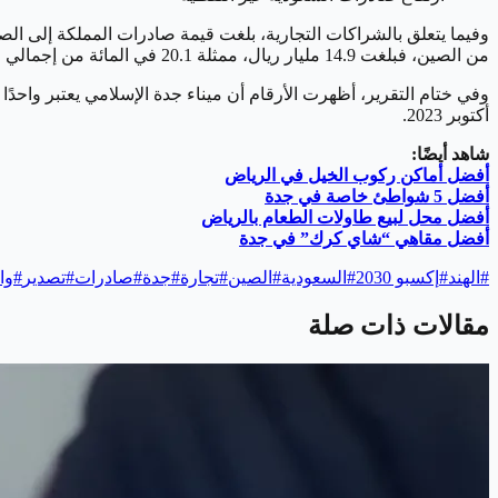
من الصين، فبلغت 14.9 مليار ريال، ممثلة 20.1 في المائة من إجمالي الواردات في نفس الشهر.
أكتوبر 2023.
شاهد أيضًا:
أفضل أماكن ركوب الخيل في الرياض
أفضل 5 شواطئ خاصة في جدة
أفضل محل لبيع طاولات الطعام بالرياض
أفضل مقاهي “شاي كرك” في جدة
#
الهند
#
إكسبو 2030
#
السعودية
#
الصين
#
تجارة
#
جدة
#
صادرات
#
تصدير
#
وا
مقالات ذات صلة