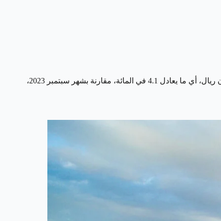
أعلنت الهيئة العامة للإحصاء يوم الثلاثاء عن ارتفاع قيمة الصادرات غير النفطية، بما في ذلك إعادة التصدير، في أكتوبر 2023 بمقدار 900 مليون ريال، أي ما يعادل 4.1 في المائة، مقارنة بشهر سبتمبر 2023،