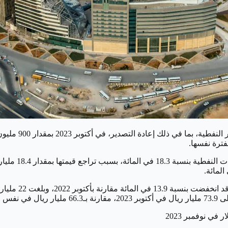
وأظهر فحص تقرير