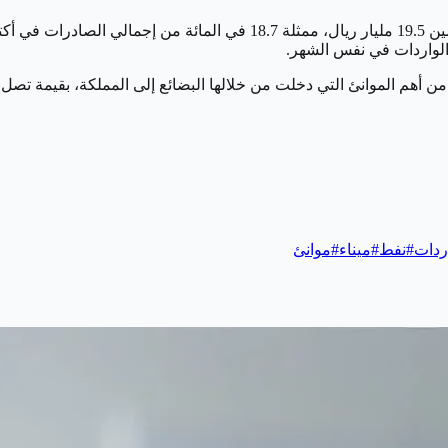
ردات
#
نفط
#
ميناء
#
موانئ