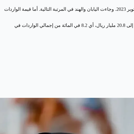
وفيما يتعلق بالشراكات التجارية، بلغت قيمة صادرات المملكة إلى الصين 19.5 مليار ريال، ممثلة 18.7 في المائة من إجمالي الصادرات في أكتوبر 2023. وجاءت اليابان والهند في المرتبة التالية. أما قيمة الواردات
وفي ختام التقرير، أظهرت الأرقام أن ميناء جدة الإسلامي يعتبر واحدًا من أهم الموانئ التي دخلت من خلالها البضائع إلى المملكة، بقيمة تصل إلى 20.8 مليار ريال، أي 8.2 في المائة من إجمالي الواردات في