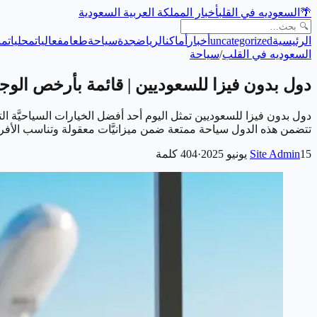
🌴
السعوديه في القلب
أخبار المملكة العربية السعودية
الرئيسية
uncategorized
أخبار
أماكن
الرياض
جدة
سياحة
طعام
فعاليات
محليات
من
السعوديه في القلب
/
سياحة
دول بدون فيزا للسعوديين | قائمة بأرخص الوجها
دول بدون فيزا للسعوديين تمثل اليوم أحد أفضل الخيارات السياحيَّة 
تتضمن هذه الدول سياحة ممتعة ضمن ميزانيَّات معقولة وتناسب الأفراد و
15 يونيو 2025
Site Admin
·
404
كلمة