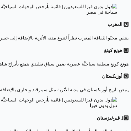
سياحة في مصر
7️⃣ المغرب
ينتقي محبّو الثقافة المغرب نظراً لتنوع مدنه الأثرية بالإضافة إلى حس
8️⃣ هونغ كونغ
هونغ كونغ منطقة سياحيَّة عصرية ضمن سياق تقليدي يتمتع بأبراج شاه
9️⃣ أوزبكستان
ينبض تاريخ أوزبكستان في مدنه الأثرية مثل سمرقند وبخارى بالإضافة 
دول بدون فيزا
10️⃣ قيرغيزستان