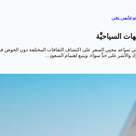
وعات
من نحن
ت السياحيَّة
التي تساعد محبِي السفر على اكتشاف الثقافات المختلفة دون الخوض في
الأُسَر على حدٍّ سواء. وينبع اهتمام السعودِ…