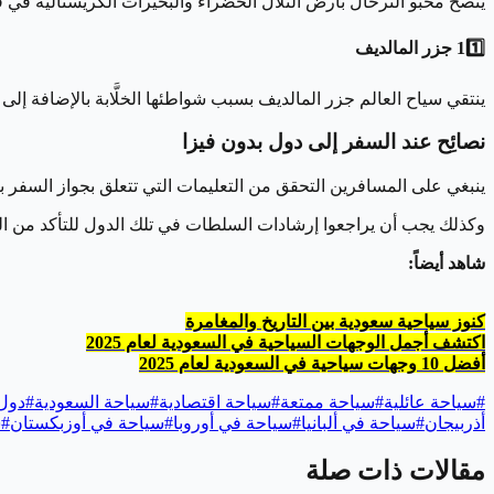
ينصح محبّو الترحال بأرض التلال الخضراء والبحيرات الكريستالية في
11️⃣ جزر المالديف
ينتقي سياح العالم جزر المالديف بسبب شواطئها الخلَّابة بالإضافة إلى
نصائِح عند السفر إلى دول بدون فيزا
ينبغي على المسافرين التحقق من التعليمات التي تتعلق بجواز السفر ب
وكذلك يجب أن يراجعوا إرشادات السلطات في تلك الدول للتأكد من التزا
شاهد أيضاً:
كنوز سياحية سعودية بين التاريخ والمغامرة
اكتشف أجمل الوجهات السياحية في السعودية لعام 2025
أفضل 10 وجهات سياحية في السعودية لعام 2025
#
سياحة عائلية
#
سياحة ممتعة
#
سياحة اقتصادية
#
سياحة السعودية
#
دول 
أذربيجان
#
سياحة في ألبانيا
#
سياحة في أوروبا
#
سياحة في أوزبكستان
#
س
مقالات ذات صلة