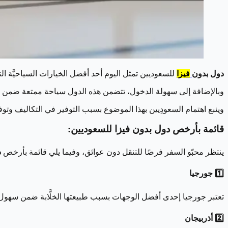
دول بدون
فيزا
للسعوديين تمثل اليوم أحد أفضل الخيارات السياحيَّة 
وبالإضافة إلى سهولة الدخول، تتضمن هذه الدول سياحة ممتعة ضمن ميزان
وينبع اهتمام السعودِيين بهذا الموضوع بسبب التوفير في التكاليف وت
قائمة بأرخص دول بدون فيزا للسعوديين:
ينتظر محبّو السفر فرصًا للتنقل دون عوائق، وفيما يلي قائمة بأرخص
د
1️⃣ جورجيا
تعتبر جورجيا إحدى أفضل الوجهات بسبب طبيعتها الخلَّابة ضمن سهول الق
2️⃣ أذربيجان