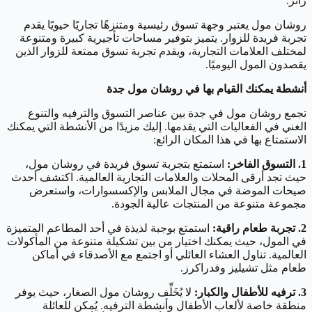
زائر.
روشان مول يعتبر وجهة تسوق رئيسية ومتنزهًا تجاريًا حيويًا يقدم
تجربة فريدة للزوار. يتميز بتوفير مساحات تأجيرية كبيرة ومتنوعة
لمختلف العلامات التجارية، ويقدم تجربة تسوق ممتعة للزوار الذين
يقصدون المول اليوميًا.
أنشطة يمكنك القيام بها في روشان مول جدة
تجمع روشان مول في جدة بين عناصر التسوق والترفيه والتنوع
الغني في الفعاليات التي يقدمها. إليك مزيدًا من الأنشطة التي يمكنك
الاستمتاع بها في هذا المكان الرائع:
1. التسوق الفاخر:
استمتع بتجربة تسوق فريدة في روشان مول،
حيث تجد أرقى المحلات والعلامات التجارية العالمية. اكتشف أحدث
صيحات الموضة في مجال الملابس والإكسسوارات، واستعرض
مجموعة متنوعة من المنتجات عالية الجودة.
2. تجربة طعام راقية:
استمتع بوجبة لذيذة في أحد المطاعم المتميزة
في المول، حيث يمكنك اختيار من بين تشكيلة متنوعة من المأكولات
العالمية. تناول العشاء العائلي أو اجتمع مع الأصدقاء في أماكن
طعام مثل تشيليز وفدراكرز.
3. ترفيه للأطفال والكبار:
لا يُخَلِّف روشان مول الصغار، حيث يوفر
منطقة خاصة لألعاب الأطفال وأنشطة الترفيه. يُمكن للعائلة