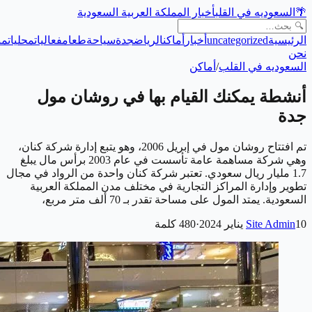
🌴
السعوديه في القلب
أخبار المملكة العربية السعودية
الرئيسية
uncategorized
أخبار
أماكن
الرياض
جدة
سياحة
طعام
فعاليات
محليات
من
نحن
السعوديه في القلب
/
أماكن
أنشطة يمكنك القيام بها في روشان مول
جدة
تم افتتاح روشان مول في إبريل 2006، وهو يتبع إدارة شركة كنان،
وهي شركة مساهمة عامة تأسست في عام 2003 برأس مال يبلغ
1.7 مليار ريال سعودي. تعتبر شركة كنان واحدة من الرواد في مجال
تطوير وإدارة المراكز التجارية في مختلف مدن المملكة العربية
السعودية. يمتد المول على مساحة تقدر بـ 70 ألف متر مربع،
10 يناير 2024
Site Admin
·
480
كلمة