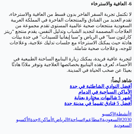
6- العافية والاسترخاء
لا تكتمل تجربة السفر الفاخر بدون قسط من العافية والاسترخاء،
تقدم العديد من الفنادق والمنتجعات الفاخرة في المملكة العربية
السعودية منتجعات صحية عالمية المستوى تقدم مجموعة من
العلاجات المصممة لتجديد الشباب وتدليل النفس، يقدم منتجع “ريتز
كارلتون سبا” في الرياض و”سبا إيفانيا للسيدات” في جدة بيئات
هادئة حيث يمكنك الاسترخاء مع جلسات تدليك علاجية، وعلاجات
للوجه، وعلاجات صحية شاملة.
لتجربة عافية فريدة، يمكنك زيارة الينابيع الساخنة الطبيعية في
الأحساء، تُعرف هذه الينابيع بخصائصها العلاجية وتوفر ملاذًا هادئًا
بعيدًا عن صخب الحياة في المدينة.
شاهد أيضاً:
أفضل النوادي الشاطئية في جدة
الأماكن السياحية في الدمام
أشهر 5 شاليهات مختارة بعناية
أفضل 5 فنادق تقييماً في مدينة جدة
#
أنشطة
#
إكسبو
2030
#
السعودية
#
مطاعم
#
سياحة
#
الرياض
#
أماكن
#
جدة
#
أكسبو
السعودية