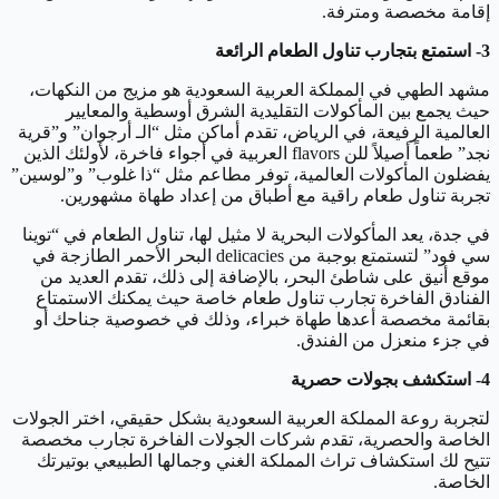
إقامة مخصصة ومترفة.
3- استمتع بتجارب تناول الطعام الرائعة
مشهد الطهي في المملكة العربية السعودية هو مزيج من النكهات،
حيث يجمع بين المأكولات التقليدية الشرق أوسطية والمعايير
العالمية الرفيعة، في الرياض، تقدم أماكن مثل “الـ أرجوان” و”قرية
نجد” طعماً أصيلاً للن flavors العربية في أجواء فاخرة، لأولئك الذين
يفضلون المأكولات العالمية، توفر مطاعم مثل “ذا غلوب” و”لوسين”
تجربة تناول طعام راقية مع أطباق من إعداد طهاة مشهورين.
في جدة، يعد المأكولات البحرية لا مثيل لها، تناول الطعام في “توينا
سي فود” لتستمتع بوجبة من delicacies البحر الأحمر الطازجة في
موقع أنيق على شاطئ البحر، بالإضافة إلى ذلك، تقدم العديد من
الفنادق الفاخرة تجارب تناول طعام خاصة حيث يمكنك الاستمتاع
بقائمة مخصصة أعدها طهاة خبراء، وذلك في خصوصية جناحك أو
في جزء منعزل من الفندق.
4- استكشف بجولات حصرية
لتجربة روعة المملكة العربية السعودية بشكل حقيقي، اختر الجولات
الخاصة والحصرية، تقدم شركات الجولات الفاخرة تجارب مخصصة
تتيح لك استكشاف تراث المملكة الغني وجمالها الطبيعي بوتيرتك
الخاصة.