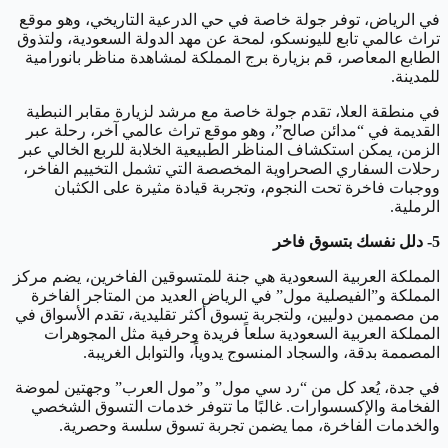
في الرياض، توفر جولة خاصة في حي الدرعية التاريخي، وهو موقع
تراث عالمي تابع لليونسكو، لمحة عن مهد الدولة السعودية، ولتذوق
الطابع المعاصر، قم بزيارة برج المملكة لمشاهدة مناظر بانورامية
للمدينة.
في منطقة العلا، تقدم جولة خاصة مع مرشد لزيارة مقابر النبطية
القديمة في “مدائن صالح”، وهو موقع تراث عالمي آخر، رحلة عبر
الزمن، يمكن استكشاف المناظر الطبيعية الخلابة للربع الخالي عبر
رحلات السفاري الصحراوية المخصصة التي تشمل التخييم الفاخر،
ووجبات فاخرة تحت النجوم، وتجربة قيادة مثيرة على الكثبان
الرملية.
5- دلل نفسك بتسوق فاخر
المملكة العربية السعودية هي جنة للمتسوقين الفاخرين، يضم مركز
المملكة و”الفيصلية مول” في الرياض العديد من المتاجر الفاخرة
من مصممين دوليين، ولتجربة تسوق أكثر تقليدية، تقدم الأسواق في
المملكة العربية السعودية سلعاً فريدة وحرفية مثل المجوهرات
المصممة بدقة، والسجاد المنسوج يدوياً، والتوابل الغريبة.
في جدة، يُعد كل من “رد سي مول” و”مول العرب” وجهتين لموضة
الفخامة والإكسسوارات. غالبًا ما تتوفر خدمات التسوق الشخصي
والخدمات الفاخرة، مما يضمن تجربة تسوق سلسة وحصرية.