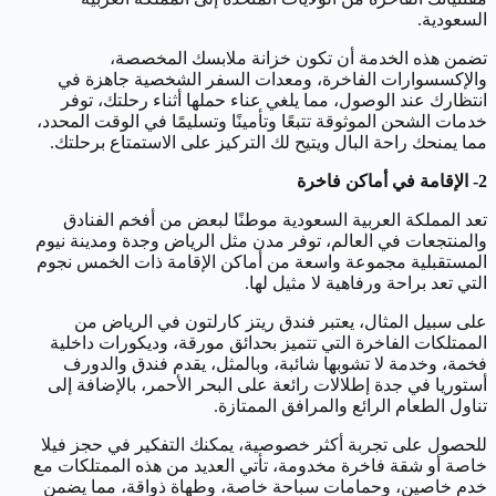
السعودية.
تضمن هذه الخدمة أن تكون خزانة ملابسك المخصصة،
والإكسسوارات الفاخرة، ومعدات السفر الشخصية جاهزة في
انتظارك عند الوصول، مما يلغي عناء حملها أثناء رحلتك، توفر
خدمات الشحن الموثوقة تتبعًا وتأمينًا وتسليمًا في الوقت المحدد،
مما يمنحك راحة البال ويتيح لك التركيز على الاستمتاع برحلتك.
2- الإقامة في أماكن فاخرة
تعد المملكة العربية السعودية موطنًا لبعض من أفخم الفنادق
والمنتجعات في العالم، توفر مدن مثل الرياض وجدة ومدينة نيوم
المستقبلية مجموعة واسعة من أماكن الإقامة ذات الخمس نجوم
التي تعد براحة ورفاهية لا مثيل لها.
على سبيل المثال، يعتبر فندق ريتز كارلتون في الرياض من
الممتلكات الفاخرة التي تتميز بحدائق مورقة، وديكورات داخلية
فخمة، وخدمة لا تشوبها شائبة، وبالمثل، يقدم فندق والدورف
أستوريا في جدة إطلالات رائعة على البحر الأحمر، بالإضافة إلى
تناول الطعام الرائع والمرافق الممتازة.
للحصول على تجربة أكثر خصوصية، يمكنك التفكير في حجز فيلا
خاصة أو شقة فاخرة مخدومة، تأتي العديد من هذه الممتلكات مع
خدم خاصين، وحمامات سباحة خاصة، وطهاة ذواقة، مما يضمن