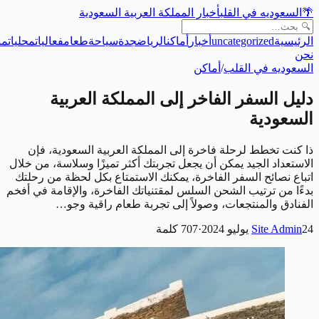
🌴
السعوديه في القلب
أخبار المملكة العربية السعودية
الرئيسية
uncategorized
أخبار
أماكن
الرياض
جدة
سياحة
طعام
فعاليات
محليات
من
نحن
السعوديه في القلب
/
أماكن
دليل السفر الفاخر إلى المملكة العربية
السعودية
ذا كنت تخطط لرحلة فاخرة إلى المملكة العربية السعودية، فإن
الاستعداد الجيد يمكن أن يجعل تجربتك أكثر تميزًا وسلاسة، من خلال
اتباع نصائح السفر الفاخرة، يمكنك الاستمتاع بكل لحظة من رحلتك
بدءًا من ترتيب الشحن السلس لمقتنياتك الفاخرة، والإقامة في أفخم
الفنادق والمنتجعات، وصولاً إلى تجربة طعام راقية وجو…
24 يوليو 2024
Site Admin
·
707
كلمة