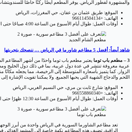
والمشهورة لفطور الرياض. يوفر المطعم أيضًا ركنًا خاصًا للسندويتشات 
الموقع: طريق عثمان بن عفان، حي المغرزات، الرياض
الهاتف: +966114504134
أوقات العمل: طوال أيام الأسبوع من الساعة 4:00 صباحًا حتى الساعة 2:00 صباحًا.
مطعم الشام الجديد
شاهد أيضاً: أفضل 5 مطاعم شاورما في الرياض … ننصحك بتجربتها
3 – مطعم باب توما
يعتبر مطعم باب توما واحدًا من أشهر المطاعم الس
عربية معروفة تنتشر في عدة دول عربية، بما في ذلك دول الخليج ومصر
الزوار. كما يتميز بأسعاره المتوسطة إلى الرخيصة، مما يجعله مكانًا م
اللحم والدجاج الشهية التي يحبها الجميع. ولا يمكننا تفويت الإشارة إل
الموقع: شارع ثابت بن مري، حي النسيم الغربي، الرياض
الهاتف: +966558860340
أوقات العمل: طوال أيام الأسبوع من الساعة 12:30 ظهرًا حتى الساعة 3:00 صباحًا.
مطعم باب توما
تعد مطاعم الشاورما السورية في الرياض واحدة من أبرز الوجهات ا
الراقية، تضيف هذه المطاعم نكهة خاصة إلى المشهد الغذائي في 