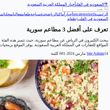
🌴
السعوديه في القلب
أخبار المملكة العربية السعودية
الرئيسية
uncategorized
أخبار
أماكن
الرياض
جدة
سياحة
طعام
فعاليات
محليات
من
السعوديه في القلب
/
طعام
تعرف على أفضل 3 مطاعم سورية
يبحث الكثيرون في الرياض عن مطاعم سورية، حيث تتميز هذه الفئة من 
المواقع للعقارات في المملكة العربية السعودية. يوفر الموقع برمج
14 مارس 2024
Site Admin
·
601
كلمة