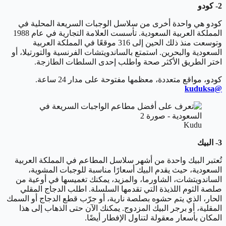
2- كودو
كودو هي واحدة أخرى من سلاسل الوجبات السريعة المحلية في
المملكة العربية السعودية. تأسست العلامة التجارية في عام 1988
وتوسعت منذ ذلك الحين إلى 316 موقعًا في المملكة العربية
السعودية والبحرين. استمتع بالساندويتشات الفرنسية والتورتيلا، أو
اختر الطريق الأكثر صحة واطلب إحدى السلطات الطازجة.
كودو، مواقع متعددة، معظمها مفتوحة على مدار 24 ساعة.
@kuduksa
Kudu
3- البيك
تُعتبر البيك واحدة من أشهر سلاسل المطاعم في المملكة العربية
السعودية، حيث يقدم البيك أسعارًا مناسبة للوجبات المشوية،
الساندويتشات، الشاورما، والمزيد، يمكنك تغميسها في أوعية من
صلصة الثوم اللذيذة التي تقدمها السلسلة. اطلب الدجاج المقلي
الحار، الذي يتم حشوه بصلصة نارية، أو جرّب قطع الدجاج أو السمك
المقلية، أو برجر البيك المزدوج. يمكنك الآن حتى الذهاب إلى هذا
المكان بأسعار معقولة لتناول الإفطار أيضًا.