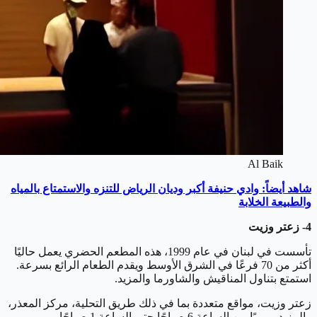
Al Baik
شاهد أيضاً: وادي حنيفة أكبر وديان الرياض للتنزه والاستمتاع بالمياه
والطبيعة الخلابة
4- زعتر وزيت
تأسست في لبنان في عام 1999، هذه المطعم الحضري يعمل حاليًا
أكثر من 70 فرعًا في الشرق الأوسط ويقدم الطعام الرائع بسرعة.
استمتع بتناول المناقيش والشاورما والمزيد.
زعتر وزيت، مواقع متعددة بما في ذلك طريق التحلية، مركز المعذر،
والمزيد، يوميًا من الساعة 6 صباحًا حتى الساعة 1 صباحًا.