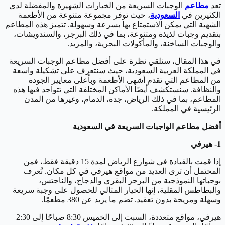
تعد
مطاعم
الوجبات السريعة من الخيارات الشهيرة والمفضلة لدى
الكثيرين في
السعودية
، حيث توفر مجموعة متنوعة من الأطعمة
الشهية التي يمكن الاستمتاع بها بسرعة وسهولة. تتميز هذه المطاعم
بتقديم وجبات لذيذة ومتنوعة، بما في ذلك البرجر، والسندويشات،
والوجبات الساخنة، والمأكولات البحرية، والمزيد.
في هذا المقال، سنلقي نظرة على أفضل مطاعم الوجبات السريعة
في المملكة العربية السعودية، حيث سنتعرف على تشكيلة واسعة
من المطاعم التي تقدم أشهى الأطعمة وبأعلى معايير الجودة
والنظافة. سنستكشف أيضًا الأماكن المختلفة التي تتواجد فيها هذه
المطاعم، بما في ذلك الرياض، جدة، الدمام، وغيرها من المدن
الرئيسية في المملكة.
أفضل مطاعم الواجبات السريعة في السعودية
1- هيرفي
إذا قمت بالقيادة في شوارع الرياض لمدة 15 دقيقة فقط، فمن
المحتمل أن ترى العديد من مواقع هيرفي في كل مكان. تُعرف
بوجباتها النموذجية من البرجر البقري والدجاج، والناجتس،
والبطاطس المقلية، إنها الخيار المثالي للحصول على وجبة سريعة
وسهلة ومريحة بدون تعقيد. تضم ما يزيد عن 380 مطعمًا.
هيرفي، مواقع متعددة، السبت إلى الخميس 8:30 صباحًا إلى 2:30