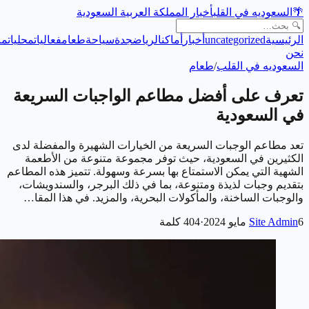
🌴
السعوديه في القلب
أخبار المملكة العربية السعودية
الرئيسية
uncategorized
أخبار
أماكن
الرياض
جدة
سياحة
طعام
فعاليات
محليات
من
نحن
السعوديه في القلب
/
طعام
تعرف على أفضل مطاعم الواجبات السريعة
في السعودية
تعد مطاعم الوجبات السريعة من الخيارات الشهيرة والمفضلة لدى
الكثيرين في السعودية، حيث توفر مجموعة متنوعة من الأطعمة
الشهية التي يمكن الاستمتاع بها بسرعة وسهولة. تتميز هذه المطاعم
بتقديم وجبات لذيذة ومتنوعة، بما في ذلك البرجر، والسندويشات،
والوجبات الساخنة، والمأكولات البحرية، والمزيد. في هذا المقا…
6 مايو 2024
Site Admin
·
404
كلمة