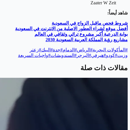
Zaater W Zeit
شاهد أيضاً:
شروط فحص ماقبل الزواج في السعودية
أفضل موقع لشراء العطور الاصلية من الانترنت في السعودية
بوابة الدرعية أكبر مشروع تراثي وثقافي في العالم
مشاريع رؤية المملكة العربية السعودية 2030
#
المأكولات البحرية
#
الرياض
#
الدمام
#
جدة
#
البيك
#
زعتر
وزيت
#
كودو
#
هيرفي
#
البرجر
#
السندويشات
#
واجبات السريعة
مقالات ذات صلة