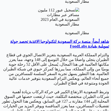
مطار السعودية
مطار السعودية
مطار السعودية
شاهد أيضاً: منصة بركة السعودية لتكنولوجيا الاغذية تحصد جولة
تمويلية بقيادة FoodLabs
والتزام المملكة العربية السعودية بتعزيز الاتصال الجوي في قطاع
الطيران يتجلى واضحًا من خلال التوسع إلى 148 وجهة، مما يعزز
مكانتها العالمية في هذا المجال، يُسجل على الأقل 52 رحلة جوية
يوميًا من وإلى المملكة، مما يبرزها كمركز حيوي في شبكة الطيران
العالمية. هذا التطور يسهل تجربة السفر السلسة للمسافرين من
جميع أنحاء العالم، ويعكس التزام السعودية بتوفير خدمات عالية
الجودة ومتنوعة في قطاع الطيران.
وتربط السعودية الارتفاع الكبير في حركة الركاب بزيادة أهمية
شركات الطيران منخفضة التكلفة، حيث ارتفعت حصتها في السوق
المحلية إلى 44٪ مقارنة بـ 27٪ في السابق، ويعكس هذا التحول تطور
تفضيلات المسافرين، مما يعزز المنافسة ويوفر المزيد من الخيارات
والقيمة، وعلى الصعيد الدولي، تضاعفت حصة شركات الطيران