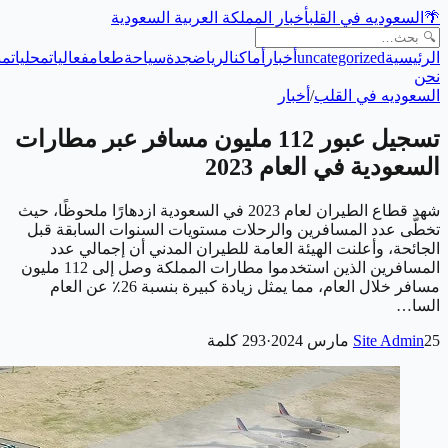
🌴
السعوديه في القلب
أخبار المملكة العربية السعودية
الرئيسية
uncategorized
أخبار
أماكن
الرياض
جدة
سياحة
طعام
فعاليات
محليات
من
نحن
السعوديه في القلب
/
أخبار
تسجيل عبور 112 مليون مسافر عبر مطارات
السعودية في العام 2023
شهد قطاع الطيران لعام 2023 في السعودية ازدهارًا ملحوظًا، حيث
تخطّى عدد المسافرين والرحلات مستويات السنوات السابقة قبل
الجائحة، وأعلنت الهيئة العامة للطيران المدني أن إجمالي عدد
المسافرين الذين استخدموا مطارات المملكة وصل إلى 112 مليون
مسافر خلال العام، مما يمثل زيادة كبيرة بنسبة 26٪ عن العام
السا…
25 مارس 2024
Site Admin
·
293
كلمة