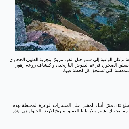
 بركان الوعبة إلى قمم جبل الكر، مرورًا بتجربة الطهي الحجازي
 تسلق الصخور، قراءة النقوش التاريخية، واكتشاف روعة زهور
لمدهشة التي تستحق كل لحظة فيها.
انطلق في مغامرة إلى فوهة بركان الوعبة، إحدى عجائب الطبيعة الجيولوجية المدهشة، والتي تمتاز بقطر يصل إلى 3 كيلومترات وعمق هائل يبلغ 380 مترًا. أثناء المشي على المسارات الوعرة المحيطة بهذه
 مما يجعلك تشعر بالارتباط العميق بتاريخ الأرض الجيولوجي. هذه