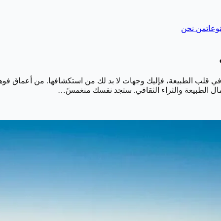
وعات
من نحن
في قلب الطبيعة، فإليك وجهات لا بد لك من استكشافها. من أعماق فوهة
جمال الطبيعة والثراء الثقافي. ستجد نفسك منغمسً…