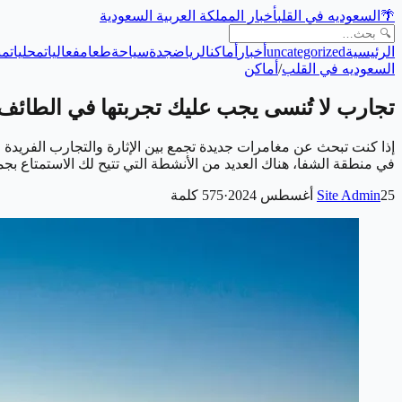
🌴
السعوديه في القلب
أخبار المملكة العربية السعودية
الرئيسية
uncategorized
أخبار
أماكن
الرياض
جدة
سياحة
طعام
فعاليات
محليات
من
السعوديه في القلب
/
أماكن
تجارب لا تُنسى يجب عليك تجربتها في الطائف
إذا كنت تبحث عن مغامرات جديدة تجمع بين الإثارة والتجارب الفريدة 
في منطقة الشفا، هناك العديد من الأنشطة التي تتيح لك الاستمتاع ب
25 أغسطس 2024
Site Admin
·
575
كلمة