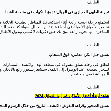
الطائف
تجربة الطهي الحجازي في الجبال: تذوق النكهات في منطقة الشفا
استمتع برحلة حسية رائعة أثناء استكشافك للمناظر الطبيعية الخلابة في
تحضير الأطباق الأصيلة في أجواء هادئة بين الجبال. سواء كنت تعد الشو
الساحرة. إنها تجربة رائعة تتيح لك خلق ذكريات لا تُنسى وتذوق الأطبا
الطائف
تسلق جبل الكر: مغامرة فوق السحاب
انطلق في رحلة تسلق مشوقة في منطقة الهدا، واكتشف المسارات المخف
لسحر الطبيعة. عند الوصول إلى القمة، ستشعر بشعور رائع بالإنجاز، و
النمو الشخصي والانتصار.
الطائف
شاهد أيضاً: أفضل الأماكن في أبها للعوائل 2024
تسلق الصخور وقراءة النقوش: اكتشف التاريخ من خلال الرسوم المح