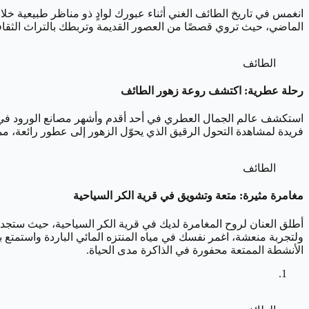
انغمس في تاريخ الطائف الغني أثناء عبورك لوادٍ ذو مناظر طبيعية خل
الماضي، حيث تروي قصصًا من العصور القديمة وتربطك بالتراث الثقا
الطائف
رحلة عطرية: اكتشف روعة زهور الطائف
استكشف عالم الجمال العطري في أحد أقدم وأشهر مصانع الورود في الط
فريدة لمشاهدة التحول الرقيق الذي يحوّل الزهور إلى عطور رائعة، مما ي
الطائف
مغامرة مثيرة: متعة وتشويق في قرية الكر السياحية
أطلق العنان لروح المغامرة لديك في قرية الكر السياحية، حيث ستجد م
ولتجربة منعشة، اغمر نفسك في مياه المنتزه المائي الباردة واستمتع ب
الأنشطة الممتعة محفورة في الذاكرة مدى الحياة.