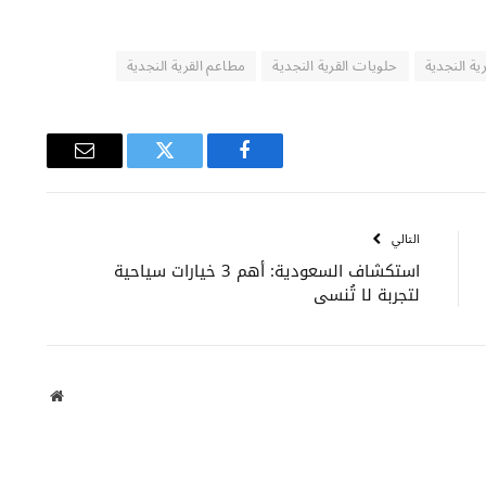
ة النجدية
حلويات القرية النجدية
مطاعم القرية النجدية
فيسبوك
تويتر
البريد
الإلكتروني
التالي
استكشاف السعودية: أهم 3 خيارات سياحية
لتجربة لا تُنسى
موقع
الويب