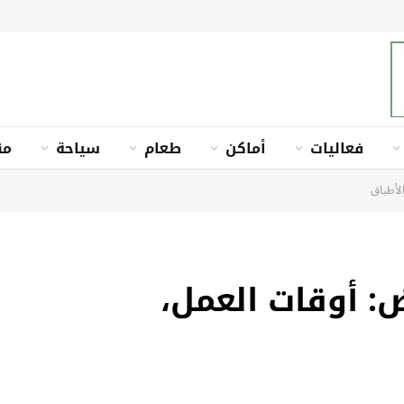
فعاليات
أماكن
طعام
سياحة
من
الأطباق
ض: أوقات العمل،