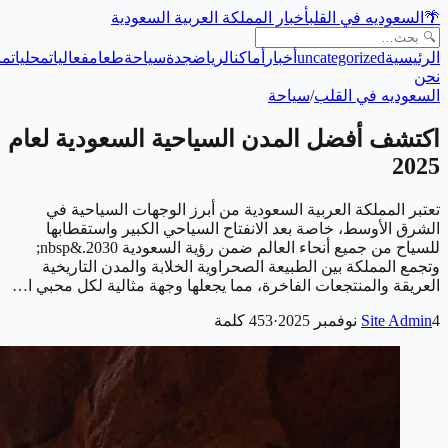
🌴
السعوديه في القلب
أخبار المملكة العربية السعودية
الرئيسية
uncategorized
أخبار
أماكن
الرياض
جدة
سياحة
طعام
فعاليات
محليات
من
نحن
السعوديه في القلب
/
سياحة
اكتشف أفضل المدن السياحية السعودية لعام
2025
تعتبر المملكة العربية السعودية من أبرز الوجهات السياحية في
الشرق الأوسط، خاصة بعد الانفتاح السياحي الكبير واستقطابها
للسياح من جميع أنحاء العالم ضمن رؤية السعودية 2030.&nbsp;
وتجمع المملكة بين الطبيعة الصحراوية الخلابة والمدن التاريخية
العريقة والمنتجعات الفاخرة، مما يجعلها وجهة مثالية لكل محبي ا…
4 نوفمبر 2025
Site Admin
·
453
كلمة