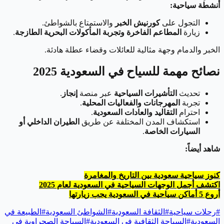
أنشطة سياحية:
التجول على
كورنيش الخبر
والاستمتاع بالشواطئ.
زيارة
المطاعم الفاخرة وتجربة المأكولات البحرية الطازجة
.
الخبر والدمام وجهة مثالية للعائلات وقضاء عطلة هادئة.
نصائح مهمة للسياح في السعودية 2025
تحديث
التأشيرات السياحية
عبر منصة
إنجاز
.
تجربة
المهرجانات والفعاليات المحلية
.
احترام
التقاليد والعادات السعودية
.
استكشاف المدن المختلفة عن طريق
الطيران الداخلي أو
السيارات الخاصة
.
شاهد أيضاً:
كنوز سياحية سعودية بين التاريخ والمغامرة
اكتشف أجمل الوجهات السياحية في السعودية لعام 2025
أروع 5 أماكن سياحية في السعودية يجب زيارتها
#
رحلات سياحية
#
الثقافة السعودية
#
الشواطئ السعودية
#
الطبيعة في
السعودية
#
السياحة الثقافية في السعودية
#
السياحة الصحراوية في