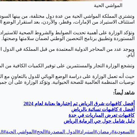
المواشي الحية
وتشتري المملكة المواشي الحية من عدة دول مختلفة، من بينها السودان، 
استئناف الاستيراد من الإمارات، وقطر، والأردن، بعد استقرار الوضع الو
وتؤكد الوزارة على أهمية تحديث الضوابط والشروط الصحية للاستيراد 
المستوردة وتطبيق برنامج التحصين الوطني لضمان سلامتها وصحتها.
أيام.
وتشجع الوزارة التجار والمستثمرين على توفير الكميات الكافية من الم
حيث أنه تعمل الوزارة على دراسة الوضع الوبائي للدول بالتعاون مع ال
توصيات المنظمة العالمية للصحة الحيوانية. وتؤكد الوزارة على أن ج
شاهد أيضاً:
أفضل كافيهات شرق الرياض تم إختيارها بعناية لعام 2024
أفضل 4 كافيهات نسائية بالرياض
كافيهات تعرض المباريات في جدة
دليل شامل حول حي الرماية الرياض
#
السعودية
#
رمضان
#
استيراد
#
الدول المصدرة
#
الحج
#
المواشي الحية
#
1.8 م