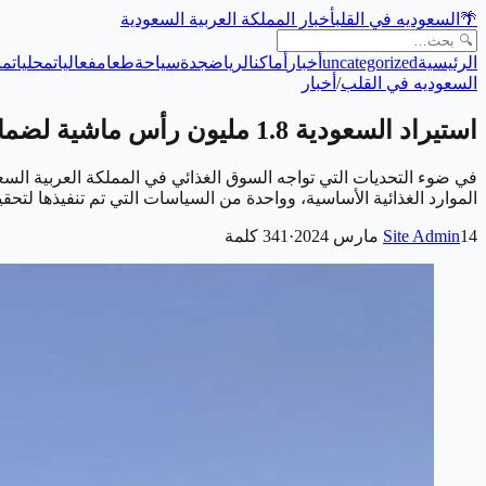
🌴
السعوديه في القلب
أخبار المملكة العربية السعودية
الرئيسية
uncategorized
أخبار
أماكن
الرياض
جدة
سياحة
طعام
فعاليات
محليات
من
السعوديه في القلب
/
أخبار
استيراد السعودية 1.8 مليون رأس ماشية لضمان توافر اللحوم في شهر رمضان وفترة الحج
في ضوء التحديات التي تواجه السوق الغذائي في المملكة العربية الس
الموارد الغذائية الأساسية، وواحدة من السياسات التي تم تنفيذها لت
14 مارس 2024
Site Admin
·
341
كلمة