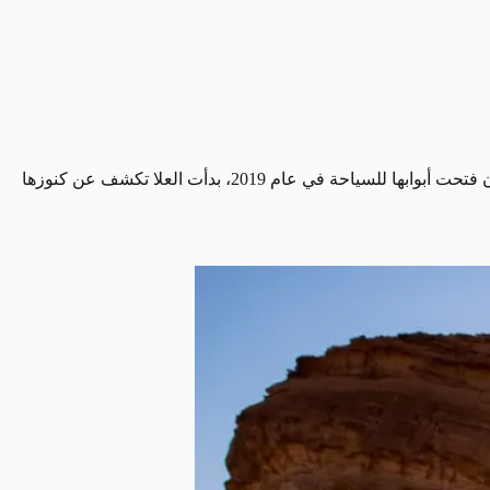
في قلب الصحراء الشمالية الغربية للمملكة العربية السعودية، تتلألأ العلا كجوهرة سياحية فريدة تجمع بين عبق التاريخ وسحر الطبيعة، ومنذ أن فتحت أبوابها للسياحة في عام 2019، بدأت العلا تكشف عن كنوزها