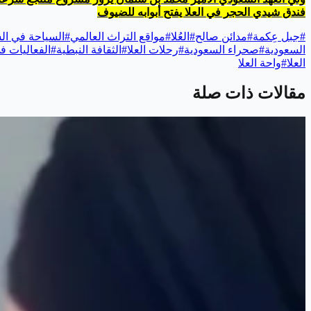
فندق شيدي الحجر في العلا يفتح أبوابه للضيوف
#
جبل عِكمة
#
مدائن صالح
#
العُلا
#
مواقع التراث العالمي
#
السياحة في ال
السعودية
#
صحراء السعودية
#
رحلات العلا
#
الثقافة النبطية
#
الفعاليات في
العلا
#
واحة العلا
مقالات ذات صلة