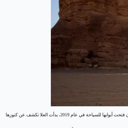
كجوهرة سياحية فريدة تجمع بين عبق التاريخ وسحر الطبيعة، ومنذ أن فتحت أبوابها للسياحة في عام 2019، بدأت العلا تكشف عن كنوزها