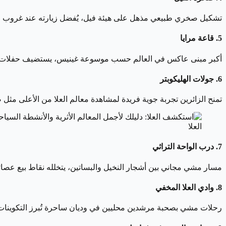
تشكيل صخري طبيعي مذهل على هيئة فيل، يُفضل زيارته عند غروب ا
5. قاعة مرايا
أكبر مبنى عاكس في العالم حسب موسوعة غينيس، يستضيف حفلات لفنا
6. جولات الهليكوبتر
تمنح الزائرين تجربة جوية فريدة لمشاهدة معالم العلا من الأعلى مثل
العلا
7. درب الواحة التراثي
مسار مشي مجاني بين أشجار النخيل والبساتين، يتخلله نقاط بيع عصائ
8. وادي العلا المخفي
رحلات مشي بصحبة مرشدين محليين في وديان ساحرة تُبرز التكوينات ا