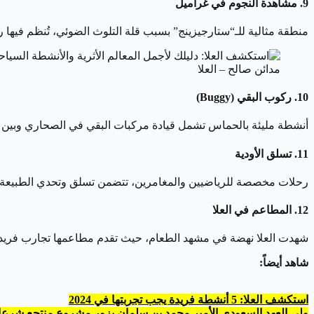
9. مشاهدة النجوم في غراميل
منطقة مثالية للـ“ستارجيزينج” بسبب قلة التلوث الضوئي، تُنظم فيها
مدائن صالح – العلا
10. ركوب البقي (Buggy)
أنشطة مليئة بالحماس تشمل قيادة مركبات البقي في الصحاري وبين ا
11. تسلق الأودية
رحلات مخصصة للرياضيين والمغامرين، تتضمن تسلق وتحدي الطبيعة عب
12. المطاعم في العلا
شهدت العلا نهضة في مشهد الطعام، حيث تقدم مطاعمها تجارب فريدة في
شاهد أيضاً:
استكشف العلا: 5 أنشطة فريدة يجب تجربتها في 2024
ولي العهد السعودي الأمير محمد بن سلمان يزور مشروع منتجع شرعان