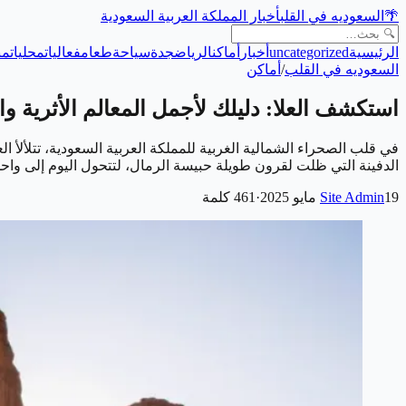
🌴
السعوديه في القلب
أخبار المملكة العربية السعودية
الرئيسية
uncategorized
أخبار
أماكن
الرياض
جدة
سياحة
طعام
فعاليات
محليات
من
السعوديه في القلب
/
أماكن
استكشف العلا: دليلك لأجمل المعالم الأثرية و
الدفينة التي ظلت لقرون طويلة حبيسة الرمال، لتتحول اليوم إلى و
19 مايو 2025
Site Admin
·
461
كلمة