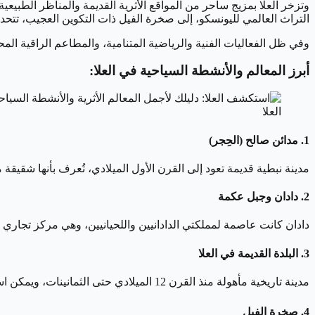
وتزخر العلا بمزيج ساحر من المواقع الأثرية القديمة والمناظر الطبيعي
التراث العالمي لليونسكو، إلى صخرة الفيل ذات التكوين العجيب، تتحدث 
وفي ظل الفعاليات الفنية والرياضية المتنامية، والمطاعم الراقية المح
أبرز المعالم والأنشطة السياحية في العلا:
العلا
1. مدائن صالح (الحِجر)
مدينة نبطية قديمة تعود إلى القرن الأول الميلادي، تُعرف بأنها شقيقة مدينة البتراء الأردنية، وتضم 111 مقبرة منحوتة في الص
2. دادان وجبل عكمة
دادان كانت عاصمة لمملكتي الدادانيين واللحيانيين، وهي مركز تجاري 
3. البلدة القديمة في العلا
مدينة تاريخية مأهولة منذ القرن 12 الميلادي حتى الثمانينات، ويمكن استكشافها سيرًا على الأقدام بين 900 منزل و500 متجر وخمسة ساحات، مع إطلالة رائعة على قلعة العلا.
4. صخرة الفيل