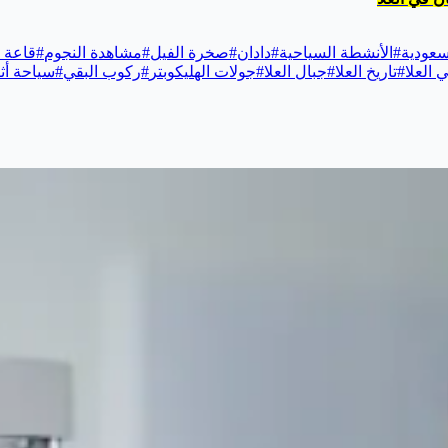
سعودية
#
الأنشطة السياحية
#
دادان
#
صخرة الفيل
#
مشاهدة النجوم
#
قاعة م
 العلا
#
تاريخ العلا
#
جبال العلا
#
جولات الهليكوبتر
#
ركوب البقي
#
سياحة أث