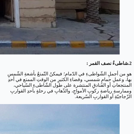
2.شاطىءُ نصف القمر :
هو من أجملِ الشّواطىءِ في الدّمام؛ فيمكنُ التّمتعُ بأشعةِ الشّمسِ
بها، وعملِ حمامٍ شمسي، وقضاءِ الكثيرِ من الوقتِ الممتع في أحدِ
المنتجعاتِ أو الفنادقِ المنتشرة على طول الشّاطىءِ السّياحي،
وممارسةِ رياضةِ ركوبِ الأمواجِ، والذّهابِ في رحلةٍ بأحدِ القواربِ
الزّجاجيّةِ أو القواربِ السّريعة.