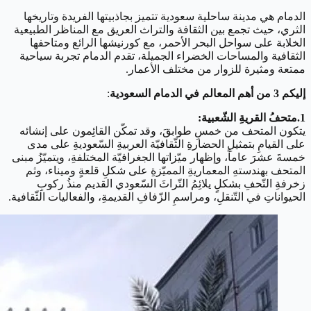
الدمام هي مدينة ساحلية سعودية تتميز بجاذبيتها الفريدة وتاريخها
الثري، حيث تجمع بين الثقافة والتراث العريق مع المناظر الطبيعية
الخلابة على سواحل البحر الأحمر، مع كورنيشها الرائع ومتاحفها
الثقافية والمساحات الخضراء الجميلة، تقدم الدمام تجربة سياحية
ممتعة ومثيرة للزوار من مختلف الأعمار.
إليكم 3 من أهم المعالم في الدمام
السعودية
:
1.متحفُ القريةِ الشّعبية:
يتكون المتحف من خمسِ طوابقَ، وقد تمكّن القائِمون على إنشائه
على القيامِ بتمثيلِ الحضارةِ الثّقافيّة العربيةِ السّعوديةِ على مدى
خمسةَ عشرَ عاماً، وإظهار ميّزاتها الجغرافيّة المختلفةِ، ويتميّزُ مبنى
المتحف بهندستهِ المعماريةِ المميّزةِ على شكلِ قلعةٍ وميناء، وثم
زخرفةِ التّحفِ بشكلٍ يلائِمُ التّراثَ السّعودي القديم منذُ ركوبِ
الحيواناتِ في التّنقلِ، ومراسمِ الزّفافِ القديمةِ، والفعاليات الثّقافية.