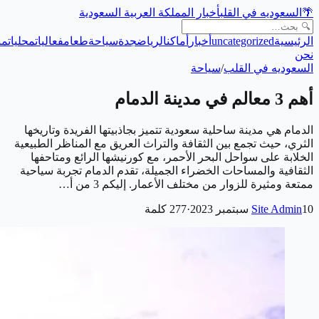
🌴
السعوديه في القلب
أخبار المملكة العربية السعودية
الرئيسية
uncategorized
أخبار
أماكن
الرياض
جدة
سياحة
طعام
فعاليات
محليات
من
نحن
السعوديه في القلب
/
سياحة
أهم 3 معالم في مدينة الدمام
الدمام هي مدينة ساحلية سعودية تتميز بجاذبيتها الفريدة وتاريخها
الثري، حيث تجمع بين الثقافة والتراث العريق مع المناظر الطبيعية
الخلابة على سواحل البحر الأحمر، مع كورنيشها الرائع ومتاحفها
الثقافية والمساحات الخضراء الجميلة، تقدم الدمام تجربة سياحية
ممتعة ومثيرة للزوار من مختلف الأعمار. إليكم 3 من أ…
10 سبتمبر 2023
Site Admin
·
277
كلمة