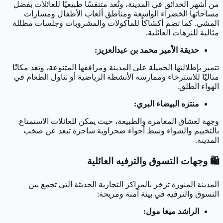
من أشهر الحدائق في المدينة، وتُعد متنفسًا طبيعيًا للعائلات بفضل
مساحاتها الخضراء الواسعة ومناطق ألعاب الأطفال ومسارات
المشي. كما تضم أكشاكاً للمأكولات والمشروبات وجلسات مظللة
مثالية للنزهات العائلية.
حديقة الأمير محمد بن عبدالعزيز:
تتميز بإطلالتها الجميلة على المدينة ومرافقها المتنوعة، وتعد مكانًا
مثاليًا للاسترخاء وممارسة الأنشطة الرياضية أو تناول الطعام في
الهواء الطلق.
منتزه البيضاء البري:
وجهة لعشاق المغامرة والطبيعة، حيث يمكن للعائلات الاستمتاع
بالتخييم والشواء وسط أجواء صحراوية ساحرة تبعد عن صخب
المدينة.
🛍️
وجهات التسوق والترفيه العائلية
المدينة المنورة تزخر بالمراكز التجارية الحديثة التي تجمع بين
التسوق والترفيه في بيئة آمنة ومريحة:
الراشد ميغا مول: