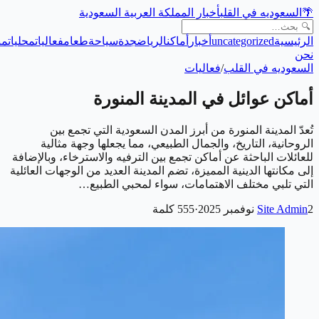
🌴
السعوديه في القلب
أخبار المملكة العربية السعودية
الرئيسية
uncategorized
أخبار
أماكن
الرياض
جدة
سياحة
طعام
فعاليات
محليات
من
نحن
السعوديه في القلب
/
فعاليات
أماكن عوائل في المدينة المنورة
تُعدّ المدينة المنورة من أبرز المدن السعودية التي تجمع بين
الروحانية، التاريخ، والجمال الطبيعي، مما يجعلها وجهة مثالية
للعائلات الباحثة عن أماكن تجمع بين الترفيه والاسترخاء، وبالإضافة
إلى مكانتها الدينية المميزة، تضم المدينة العديد من الوجهات العائلية
التي تلبي مختلف الاهتمامات، سواء لمحبي الطبيع…
2 نوفمبر 2025
Site Admin
·
555
كلمة