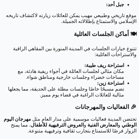
جبل أحد:
موقع تاريخي وطبيعي مهيب يمكن للعائلات زيارته لاكتشاف تاريخه
الإسلامي والاستمتاع بإطلالاته الجميلة.
🍽️
أماكن الجلسات العائلية
تتنوع خيارات الجلسات في المدينة المنورة بين المقاهي الراقية
والاستراحات العائلية:
استراحة ريف طيبة:
مكان مثالي لجلسات العائلة في أجواء ريفية هادئة، مع
مساحات خضراء وجلسات خارجية ومناطق شواء.
استراحة زين:
تضم مسبحًا خاصًا وجلسات مطلة على الحديقة، مما يجعلها
مثالية للعائلات الراغبة في قضاء يوم مميز.
🎉
الفعاليات والمهرجانات
تحتضن المدينة فعاليات موسمية على مدار العام مثل
مهرجان اليوم
الوطني
و
المعارض الفنية
و
العروض الترفيهية للأطفال
، مما يمنح
الزوار فرصًا للاستمتاع بتجارب ثقافية وترفيهية متنوعة.