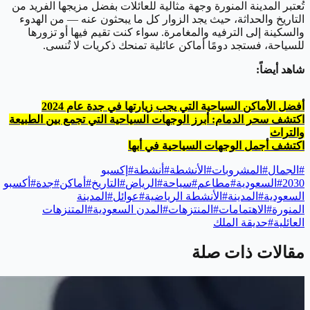
تُعتبر المدينة المنورة وجهة مثالية للعائلات بفضل مزيجها الفريد من
التاريخ والحداثة، حيث يجد الزوار كل ما يبحثون عنه — من الهدوء
والسكينة إلى الترفيه والمغامرة. سواء كنت تقيم فيها أو تزورها
للسياحة، فستجد دومًا أماكن عائلية تمنحك ذكريات لا تُنسى.
شاهد أيضاً:
أفضل الأماكن السياحية التي يجب زيارتها في جدة عام 2024
اكتشف سحر الدمام: أبرز الوجهات السياحية التي تجمع بين الطبيعة
والتراث
اكتشف أجمل الوجهات السياحية في أبها
#
الجمال
#
المشروبات
#
الأنشطة
#
أنشطة
#
إكسبو
2030
#
السعودية
#
مطاعم
#
سياحة
#
الرياض
#
التاريخ
#
أماكن
#
جدة
#
أكسبو
السعودية
#
المدينة
#
الأنشطة الرياضية
#
عوائل
#
المدينة
المنورة
#
الاهتمامات
#
المنتزهات
#
المدن السعودية
#
المتنزهات
العائلية
#
حديقة الملك
مقالات ذات صلة