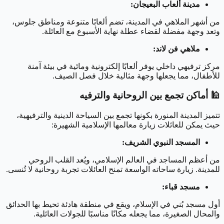
مدينة ألعاب البعيجان:
من أشهر الملاهي في المدينة، تضم ألعابًا متنوعة ومناطق جلوس،
وتعد وجهة مفضلة لقضاء عطلة نهاية الأسبوع مع العائلة.
ملاهي فن لاند:
مركز ترفيهي داخلي يوفر ألعابًا إلكترونية ومائية في بيئة آمنة
للأطفال، مما يجعلها وجهة مثالية خلال فصل الصيف.
🕌
أماكن تجمع بين الروحانية والترفيه
تتميز المدينة المنورة بكونها تجمع بين السياحة الدينية والترفيهية،
حيث يمكن للعائلات زيارة معالمها الإسلامية الشهيرة:
المسجد النبوي الشريف:
من أعظم المساجد في العالم الإسلامي، ويُعد القلب الروحي
للمدينة. زيارة ساحاته الواسعة تمنح العائلات تجربة روحانية لا تُنسى.
مسجد قباء:
أول مسجد بُني في الإسلام، ويقع في منطقة هادئة تحيط بها الحدائق
والمحال الصغيرة، مما يجعله مكانًا مناسبًا للجولات العائلية.