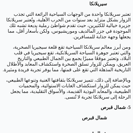
سيريلانكا
تعتبر سريلانكا واحدة من الوجهات السياحية الرائعة التي تجذب
الزوار بشكل متزايد بعد سنوات من الحرب الأهلية، وتُعتبر سريلانكا
جزيرة خيالية للكثيرين، حيث تقدم شواطئ رملية بديعة تشبه تلك
الموجودة في جزر المالديف وموريشيوس، ولكن بأسعار أقل، مما
يجعلها وجهة جذابة للمسافرين.
ومن أبرز معالم سريلانكا السياحية تقع قلعة سيجيريا الصخرية،
والتي تعتبر جوهرة السياحة السريلانكية، تقع سيجيريا في قلب
البلاد، وتعتبر موقعًا مميزًا يجمع بين الجمال الطبيعي والتاريخ
العريق، ويمكن للزوار تسلق الصخرة واستكشاف المعابد والأطلال
التاريخية المذهلة التي تقع على قمتها، مما يوفر تجربة فريدة ومثيرة.
وبالإضافة إلى ذلك، تتميز سريلانكا بثقافتها الغنية وتنوعها الطبيعي،
حيث يمكن للزوار استكشاف الغابات الاستوائية، والمحميات
الطبيعية، والمعابد البوذية القديمة، والأسواق التقليدية، مما يجعل
الرحلة إلى سريلانكا تجربة لا تُنسى.
5- شمال قبرص
شمال قبرص