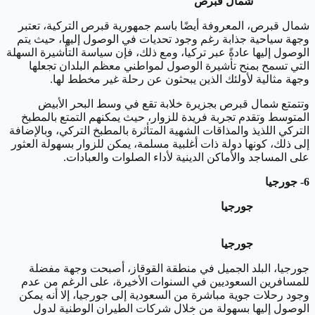
شمال قبرص
شمال قبرص، المعروفة أيضًا باسم جمهورية قبرص التركية، تعتبر
وجهة سياحية جذابة رغم وجود تحديات في الوصول إليها، حيث يتم
الوصول إليها عادةً عبر تركيا، ومع ذلك، فإن سياسة التأشيرة السهلة
التي تسمح بمنح تأشيرة الوصول لمواطني معظم البلدان تجعلها
وجهة مثالية لأولئك الذين يبحثون عن رحلة غير مخطط لها.
وتتمتع شمال قبرص بجزيرة خلابة تقع في وسط البحر الأبيض
المتوسط ​​وتقدم تجربة فريدة للزوار، حيث يمكنهم التمتع بالمطبخ
التركي اللذيذ والمذاقات الشهية المتأثرة بالمطبخ التركي، وبالإضافة
إلى ذلك، كونها دولة ذات أغلبية مسلمة، يمكن للزوار بسهولة العثور
على المساجد والأماكن الدينية لأداء الصلوات والعبادات.
6- جورجيا
جورجيا
جورجيا
جورجيا، البلد الجميل في منطقة القوقاز، أصبحت وجهة مفضلة
للمسافرين السعوديين في السنوات الأخيرة، على الرغم من عدم
وجود رحلات جوية مباشرة من السعودية إلى جورجيا، إلا أنه يمكن
الوصول إليها بسهولة من خلال شركات الطيران الوطنية لدول