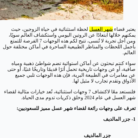
يعتبر قضاء
شهر العسل
لحظة استثنائية في حياة الزوجين، حيث
يمكنهم خلالها ابتعادًا عن الروتين اليومي واستكشاف العالم سويًا،
ومن أجل تجربة لا تُنسى، تتيح لكم هذه الوجهات 7 الفرصة للتمتع
بأجمل اللحظات والمناظر الطبيعية الساحرة في أماكن مختلفة حول
العالم.
سواء كنتم تبحثون عن أماكن استوائية تضم شواطئ ذهبية ومياه
صافية، أو عن وجهات تاريخية تحمل أثرًا قديمًا وتاريخًا غنيًا، أو حتى
عن مغامرات في الطبيعة البرية، فإن هذه الوجهات تلبي جميع
الأذواق وتقدم تجارب لا مثيل لها.
فلنستعد معًا لاكتشاف 7 وجهات استثنائية، تُعد خيارات مثالية لقضاء
شهر العسل في عام 2024 وخلق ذكريات تدوم مدى الحياة.
تعرف على وجهات رائعة لقضاء شهر عسل مميز للسعوديين:
1- جزر المالديف
جزر المالديف