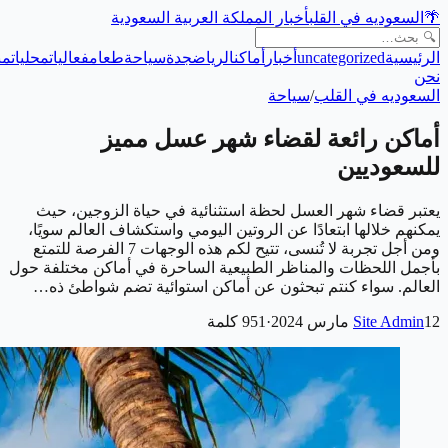
🌴
السعوديه في القلب
أخبار المملكة العربية السعودية
الرئيسية
uncategorized
أخبار
أماكن
الرياض
جدة
سياحة
طعام
فعاليات
محليات
من
نحن
السعوديه في القلب
/
سياحة
أماكن رائعة لقضاء شهر عسل مميز
للسعوديين
يعتبر قضاء شهر العسل لحظة استثنائية في حياة الزوجين، حيث
يمكنهم خلالها ابتعادًا عن الروتين اليومي واستكشاف العالم سويًا،
ومن أجل تجربة لا تُنسى، تتيح لكم هذه الوجهات 7 الفرصة للتمتع
بأجمل اللحظات والمناظر الطبيعية الساحرة في أماكن مختلفة حول
العالم. سواء كنتم تبحثون عن أماكن استوائية تضم شواطئ ذه…
12 مارس 2024
Site Admin
·
951
كلمة