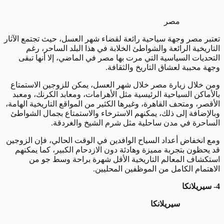
مصر
تعتبر مصر وجهة سياحية رائعة لقضاء شهر العسل، حيث تجتمع الآثار
التاريخية الرائعة والشواطئ الخلابة في هذا البلد الساحر، رغم
التحديات السياسية التي مرت بها مصر في الماضي، إلا أنها تبقى
وجهة محببة لعشاق التاريخ والثقافة.
ومن خلال زيارة مصر خلال شهر العسل، يمكن للزوجين الاستمتاع
بالأماكن السياحية الرئيسية مثل الأهرامات، ومعابد الكرنك، ومعبد
الأقصر، ومتحف القاهرة، وغيرها الكثير من المواقع التاريخية الهامة،
وبالإضافة إلى ذلك، يمكنهم الاسترخاء والاستمتاع بجمال الشواطئ
الساحرة في مدن ساحلية مثل شرم الشيخ والغردقة.
ومع انخفاض أعداد السياح الوافدين في الوقت الحالي، فإن الزوجين
قد يحظون بتجربة مميزة وهادئة دون الازدحام الكبير، كما يمكنهم
استكشاف المعالم التاريخية الأقل شهرة براحة وسط جو من
الاهتمام الكامل من الموظفين المحليين.
4- سيريلانكا
سيريلانكا