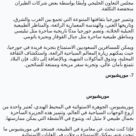
مجلس التعاون الخليجي وأيضًا بواسطة بعض شركات الطيران
منخفضة التكلفة.
وتتميز جورجيا بثقافتها المتنوعة التي تجمع بين الغرب والشرق،
وتاريخها الغني، والهندسة المعمارية الرائعة، والمناظر الطبيعية
الجبلية الخلابة، وتضم جورجيا مدنًا تاريخية ساحرة مثل تبليسي
ومناطق طبيعية ساحرة مثل جبال القوقاز وبحيرة باتومي.
ويمكن للمسافرين السعوديين الاستمتاع بتجربة فريدة في جورجيا،
حيث يمكنهم زيارة المعالم السياحية الرائعة، واستكشاف الثقافة
المحلية، وتذوق المأكولات الشهية، وبالإضافة إلى ذلك، فإن البلاد
تتمتع بأمان عالي، وتجربة سفر مريحة وممتعة للسائحين.
7- موريشيوس
موريشيوس
موريشيوس، الجوهرة الاستوائية في المحيط الهندي، تُعتبر واحدة من
أروع الوجهات السياحية في العالم، وتتميز هذه الجزيرة الساحرة
بجمال طبيعي لا مثيل له، وبتنوع في الأنشطة التي يمكن ممارستها.
فإذا كنت تبحث عن مغامرة في الطبيعة، فستجد في موريشيوس ما
تبحث عنه، يمكنك الاستمتاع برحلات في الغابات الاستوائية