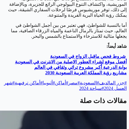
الموريشية، واكتشاف التنوع البيولوجي الرائع للجزيرة، وبالإضافة
إلى ذلك، توفر موريشيوس فرصًا لرحلات السفاري الشيقة، حيث
يمكنك رؤية الحياة البرية الفريدة والمتنوعة.
أما بالنسبة للشواطئ، فهي تعتبر من بين أجمل الشواطئ في
العالم، حيث تمتاز بالرمال الناعمة والمياه الزرقاء الصافية، مما
يجعلها مثالية للاسترخاء والاستمتاع بالشمس والبحر.
شاهد أيضاً:
شروط فحص ماقبل الزواج في السعودية
أفضل موقع لشراء العطور الاصلية من الانترنت في السعودية
بوابة الدرعية أكبر مشروع تراثي وثقافي في العالم
مشاريع رؤية المملكة العربية السعودية 2030
#
جزر المالديف
#
السعودية
#
مصر
#
أماكن
#
أثيوبيا
#
أماكن ترفيهية
#
شهر
العسل 2024
#
سياحة 2024
مقالات ذات صلة